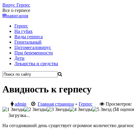
Вирус
Герпес
Все о герпесе
навигация
Герпес
На губах
Виды герпеса
Генитальный
Цитомегаловирус
При беременности
Дети
Лекарства и средства
Авидность к герпесу
admin
Главная страница
»
Герпес
Просмотров:
(
51
оценок
Загрузка...
На сегодняшний день существует огромное количество диагно