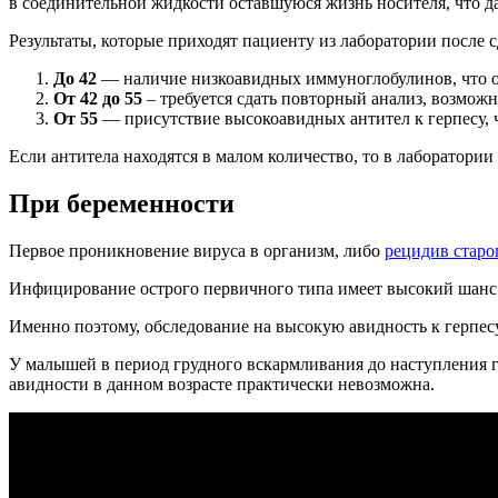
в соединительной жидкости оставшуюся жизнь носителя, что 
Результаты, которые приходят пациенту из лаборатории после с
До 42
— наличие низкоавидных иммуноглобулинов, что оз
От 42 до 55
– требуется сдать повторный анализ, возможн
От 55
— присутствие высокоавидных антител к герпесу, 
Если антитела находятся в малом количество, то в лаборатори
При беременности
Первое проникновение вируса в организм, либо
рецидив стар
Инфицирование острого первичного типа имеет высокий шанс 
Именно поэтому, обследование на высокую авидность к герпесу
У малышей в период грудного вскармливания до наступления г
авидности в данном возрасте практически невозможна.