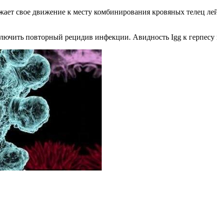
ает свое движение к месту комбинирования кровяных телец лей
ючить повторный рецидив инфекции. Авидность Igg к герпесу п