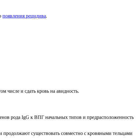
до
появления рецидива
.
м числе и сдать кровь на авидность.
генов рода IgG к ВПГ начальных типов и предрасположенность
я и продолжают существовать совместно с кровяными тельцами