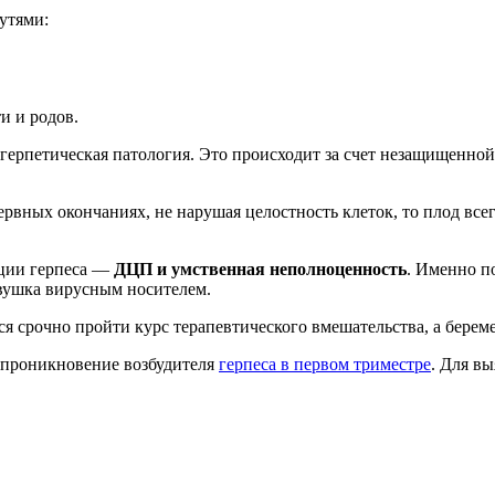
утями:
и и родов.
герпетическая патология. Это происходит за счет незащищенно
рвных окончаниях, не нарушая целостность клеток, то плод всег
кции герпеса —
ДЦП и умственная неполноценность
. Именно п
евушка вирусным носителем.
я срочно пройти курс терапевтического вмешательства, а береме
– проникновение возбудителя
герпеса в первом триместре
. Для в