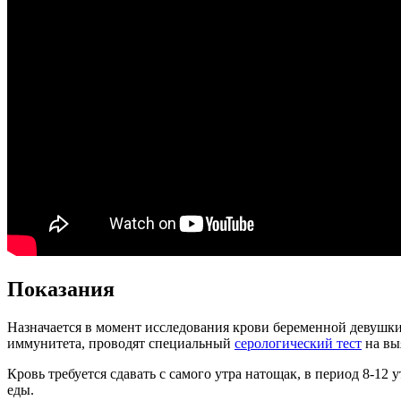
Показания
Назначается в момент исследования крови беременной девушки
иммунитета, проводят специальный
серологический тест
на вы
Кровь требуется сдавать с самого утра натощак, в период 8-12
еды.