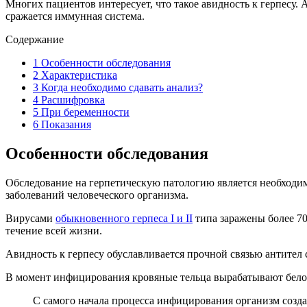
Многих пациентов интересует, что такое авидность к герпесу.
сражается иммунная система.
Содержание
1
Особенности обследования
2
Характеристика
3
Когда необходимо сдавать анализ?
4
Расшифровка
5
При беременности
6
Показания
Особенности обследования
Обследование на герпетическую патологию является необходим
заболеваний человеческого организма.
Вирусами
обыкновенного герпеса I и II
типа заражены более 70
течение всей жизни.
Авидность к герпесу обуславливается прочной связью антител 
В момент инфицирования кровяные тельца вырабатывают белок
С самого начала процесса инфицирования организм созд