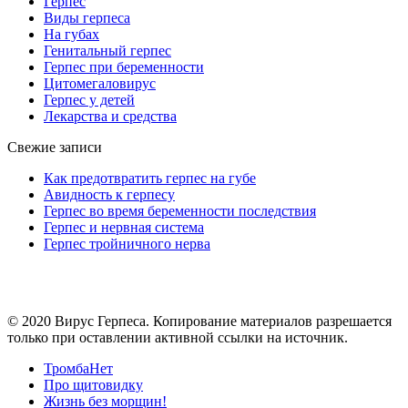
Герпес
Виды герпеса
На губах
Генитальный герпес
Герпес при беременности
Цитомегаловирус
Герпес у детей
Лекарства и средства
Свежие записи
Как предотвратить герпес на губе
Авидность к герпесу
Герпес во время беременности последствия
Герпес и нервная система
Герпес тройничного нерва
© 2020 Вирус Герпеса. Копирование материалов разрешается
только при оставлении активной ссылки на источник.
ТромбаНет
Про щитовидку
Жизнь без морщин!