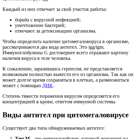
Каждый из них отвечает за свой участок работы:
борьба с вирусной инфекцией;
уничтожение бактерий;
отвечают за детоксикацию организма.
Чтобы определить наличие цитомегаловируса в организме,
рассматриваются два вида антител. Это igg/igm.
Иммуноглобулины G достовернее всего отражают картину
наличия вируса в теле человека.
К сожалению, заразившись герпесом, не представляется
возможным полностью вывести его из организма. Так как он
может долгое время сохраняться в клетках, а размножиться
может с помощью
ДНК
.
Степень тяжести поражения вирусом определяется его
концентрацией в крови, ответом иммунной системы.
Виды антител при цитомегаловирусе
Существует два типа обнаруживаемых антител:
Тип M
– это иммуноглобулин, который реагирует на