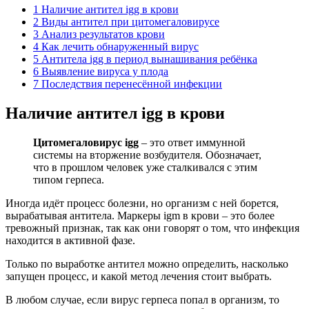
1
Наличие антител igg в крови
2
Виды антител при цитомегаловирусе
3
Анализ результатов крови
4
Как лечить обнаруженный вирус
5
Антитела igg в период вынашивания ребёнка
6
Выявление вируса у плода
7
Последствия перенесённой инфекции
Наличие антител igg в крови
Цитомегаловирус igg
– это ответ иммунной
системы на вторжение возбудителя. Обозначает,
что в прошлом человек уже сталкивался с этим
типом герпеса.
Иногда идёт процесс болезни, но организм с ней борется,
вырабатывая антитела. Маркеры igm в крови – это более
тревожный признак, так как они говорят о том, что инфекция
находится в активной фазе.
Только по выработке антител можно определить, насколько
запущен процесс, и какой метод лечения стоит выбрать.
В любом случае, если вирус герпеса попал в организм, то