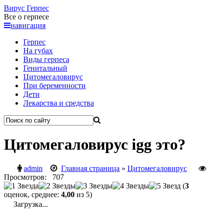
Вирус
Герпес
Все о герпесе
навигация
Герпес
На губах
Виды герпеса
Генитальный
Цитомегаловирус
При беременности
Дети
Лекарства и средства
Цитомегаловирус igg это?
admin
Главная страница
»
Цитомегаловирус
Просмотров: 707
(
3
оценок, среднее:
4,00
из 5)
Загрузка...