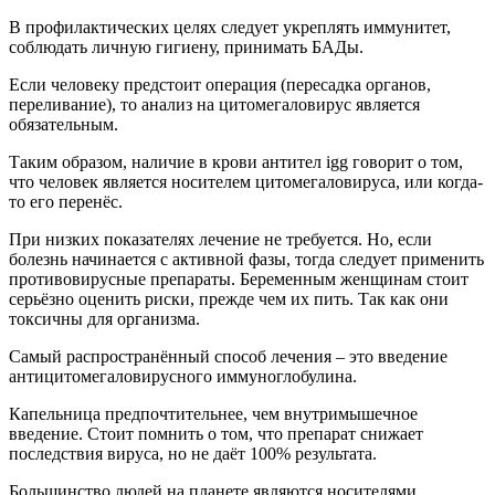
В профилактических целях следует укреплять иммунитет,
соблюдать личную гигиену, принимать БАДы.
Если человеку предстоит операция (пересадка органов,
переливание), то анализ на цитомегаловирус является
обязательным.
Таким образом, наличие в крови антител igg говорит о том,
что человек является носителем цитомегаловируса, или когда-
то его перенёс.
При низких показателях лечение не требуется. Но, если
болезнь начинается с активной фазы, тогда следует применить
противовирусные препараты. Беременным женщинам стоит
серьёзно оценить риски, прежде чем их пить. Так как они
токсичны для организма.
Самый распространённый способ лечения – это введение
антицитомегаловирусного иммуноглобулина.
Капельница предпочтительнее, чем внутримышечное
введение. Стоит помнить о том, что препарат снижает
последствия вируса, но не даёт 100% результата.
Большинство людей на планете являются носителями