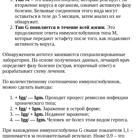
вторжение вируса в организм, означает активную фазу
болезни. Белковые соединения этого вида могут
оставаться в теле до 5 месяцев, затем анализ их не
обнаружит.
Тип G появляется в течение всей жизни
. Это
продолжение ответа иммуноглобулинов типа M,
которые передают эстафету после того, как подавляют
активность вируса.
Обнаружением антител занимаются специализированные
лаборатории. На основе полученных данных, лечащий врач
определяет фазу болезни (острая, вторичный ответ) и
разрабатывает схему лечения.
По количественному соотношению иммуноглобулинов,
можно сделать выводы:
+ Igg/ — Igm.
Проходит процесс ремиссии инфекции
хронического типа;
+ Igg/ + Igm.
Заражение в острой форме;
— Igg/ + Igm.
Недавнее заражение;
— Igg/ — Igm.
Человек не болел этим видом герпеса.
При нахождении иммуноглобулина G свыше показателя 1,1 –
принимается за положительный результат. Ниже 0,9 – это