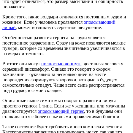
что будет отличаться, это размер высыпаний и обширность
поражения.
Кроме того, такие волдыри отличаются постоянным зудом и
жжением. Если у человека проявляется
опоясывающий
лишай
, может возникнуть серьезное шелушение.
Особенностью развития герпеса на груди является
постепенное разрастание. Сразу на коже появляются мелкие
пузыри, которые со временем значительно увеличиваются в
размерах и темнеют.
В итоге они могут
полностью лопнуть
, доставляя человеку
серьезный дискомфорт. Однако это говорит о скором
заживании – буквально за несколько дней на месте
повреждения формируются корочки, которые в будущем
самостоятельно отпадут. Чаще всего сыпь распространяется
под грудью, в самой складке.
Описанные выше симптомы говорят о развитии вируса
простого герпеса 1 типа. Если же у женщины или мужчины
диагностируется
опоясывающий герпес
, то в будущем они
сталкиваются с более серьезными проявлениями болезни.
Такое состояние будет требовать иного комплекса лечения.
Категорически запрещено игнорировать недуг, так как это