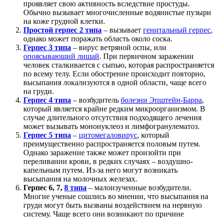
проявляет свою активность вследствие простуды.
Обычно вызывает многочисленные водянистые пузыри
на коже грудной клетки.
Простой герпес 2 типа
– вызывает
генитальный герпес
,
однако может поражать область около соска.
Герпес 3 типа
– вирус ветряной оспы, или
опоясывающий лишай
. При первичном заражении
человек сталкивается с сыпью, которая распространяется
по всему телу. Если обострение происходит повторно,
высыпания локализуются в одной области, чаще всего
на груди.
Герпес 4 типа
– возбудитель
болезни Эпштейн-Барра
,
который является крайне редким микроорганизмом. В
случае длительного отсутствия подходящего лечения
может вызывать мононуклеоз и лимфогранулематоз.
Герпес 5 типа
–
цитомегаловирус
, который
преимущественно распространяется половым путем.
Однако заражение также может произойти при
переливании крови, в редких случаях – воздушно-
капельным путем. Из-за него могут возникать
высыпания на молочных железах.
Герпес 6, 7,
8 типа
– малоизученные возбудители.
Многие ученые сошлись во мнении, что высыпания на
груди могут быть вызваны воздействием на нервную
систему. Чаще всего они возникают по причине