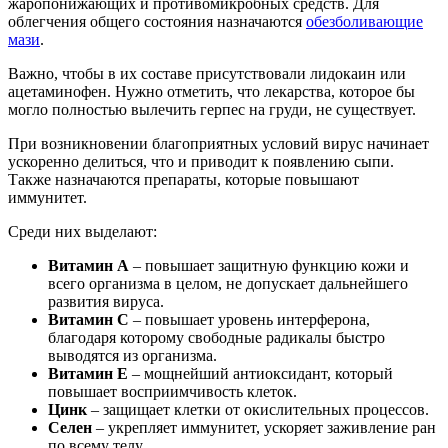
жаропонижающих и противомикробных средств. Для
облегчения общего состояния назначаются
обезболивающие
мази
.
Важно, чтобы в их составе присутствовали лидокаин или
ацетаминофен. Нужно отметить, что лекарства, которое бы
могло полностью вылечить герпес на груди, не существует.
При возникновении благоприятных условий вирус начинает
ускоренно делиться, что и приводит к появлению сыпи.
Также назначаются препараты, которые повышают
иммунитет.
Среди них выделают:
Витамин А
– повышает защитную функцию кожи и
всего организма в целом, не допускает дальнейшего
развития вируса.
Витамин С
– повышает уровень интерферона,
благодаря которому свободные радикалы быстро
выводятся из организма.
Витамин Е
– мощнейший антиоксидант, который
повышает восприимчивость клеток.
Цинк
– защищает клетки от окислительных процессов.
Селен
– укрепляет иммунитет, ускоряет заживление ран
по всему телу.