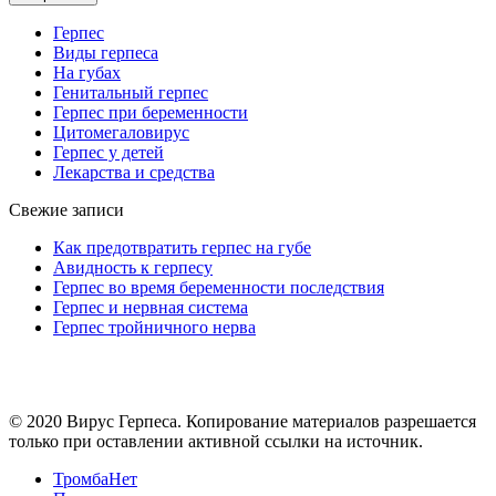
Герпес
Виды герпеса
На губах
Генитальный герпес
Герпес при беременности
Цитомегаловирус
Герпес у детей
Лекарства и средства
Свежие записи
Как предотвратить герпес на губе
Авидность к герпесу
Герпес во время беременности последствия
Герпес и нервная система
Герпес тройничного нерва
© 2020 Вирус Герпеса. Копирование материалов разрешается
только при оставлении активной ссылки на источник.
ТромбаНет