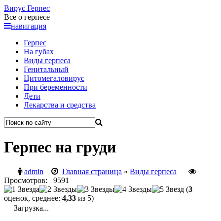
Вирус
Герпес
Все о герпесе
навигация
Герпес
На губах
Виды герпеса
Генитальный
Цитомегаловирус
При беременности
Дети
Лекарства и средства
Герпес на груди
admin
Главная страница
»
Виды герпеса
Просмотров: 9591
(
3
оценок, среднее:
4,33
из 5)
Загрузка...