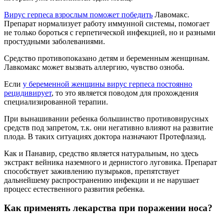
Вирус герпеса взрослым поможет победить
Лавомакс.
Препарат нормализует работу иммунной системы, помогает
не только бороться с герпетической инфекцией, но и разными
простудными заболеваниями.
Средство противопоказано детям и беременным женщинам.
Лавкомакс может вызвать аллергию, чувство озноба.
Если
у беременной женщины вирус герпеса постоянно
рецидивирует
, то это является поводом для прохождения
специализированной терапии.
При вынашивании ребенка большинство противовирусных
средств под запретом, т.к. они негативно влияют на развитие
плода. В таких ситуациях доктора назначают Протефлазид.
Как и Панавир, средство является натуральным, но здесь
экстракт вейника наземного и дернистого луговика. Препарат
способствует заживлению пузырьков, препятствует
дальнейшему распространению инфекции и не нарушает
процесс естественного развития ребенка.
Как применять лекарства при поражении носа?