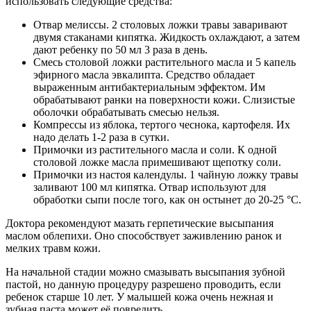
использовать следующие средства:
Отвар мелиссы. 2 столовых ложки травы заваривают
двумя стаканами кипятка. Жидкость охлаждают, а затем
дают ребенку по 50 мл 3 раза в день.
Смесь столовой ложки растительного масла и 5 капель
эфирного масла эвкалипта. Средство обладает
выраженным антибактериальным эффектом. Им
обрабатывают ранки на поверхности кожи. Слизистые
оболочки обрабатывать смесью нельзя.
Компрессы из яблока, тертого чеснока, картофеля. Их
надо делать 1-2 раза в сутки.
Примочки из растительного масла и соли. К одной
столовой ложке масла примешивают щепотку соли.
Примочки из настоя календулы. 1 чайную ложку травы
заливают 100 мл кипятка. Отвар используют для
обработки сыпи после того, как он остынет до 20-25 °C.
Доктора рекомендуют мазать герпетические высыпания
маслом облепихи. Оно способствует заживлению ранок и
мелких травм кожи.
На начальной стадии можно смазывать высыпания зубной
пастой, но данную процедуру разрешено проводить, если
ребенок старше 10 лет. У малышей кожа очень нежная и
зубная паста может её повредить.