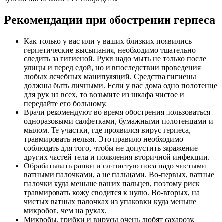
Рекомендации при обострении герпеса
Как только у вас или у ваших близких появились
герпетические высыпания, необходимо тщательно
следить за гигиеной. Руки надо мыть не только после
улицы и перед едой, но и впоследствии проведения
любых лечебных манипуляций. Средства гигиены
должны быть личными. Если у вас дома одно полотенце
для рук на всех, то возьмите из шкафа чистое и
передайте его больному.
Врачи рекомендуют во время обострения пользоваться
одноразовыми салфетками, бумажными полотенцами и
мылом. Те участки, где проявился вирус герпеса,
травмировать нельзя. Это правило необходимо
соблюдать для того, чтобы не допустить заражение
других частей тела и появления вторичной инфекции.
Обрабатывать ранки и слизистую носа надо чистыми
ватными палочками, а не пальцами. Во-первых, ватные
палочки куда меньше ваших пальцев, поэтому риск
травмировать кожу сводится к нулю. Во-вторых, на
чистых ватных палочках из упаковки куда меньше
микробов, чем на руках.
Микробы, грибки и вирусы очень любят сахарозу,