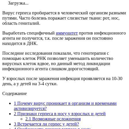
Загрузка...
Вирус герпеса пробирается в человеческий организм разными
путями. Часто болезнь поражает слизистые ткани: рот, нос,
область гениталий.
Выработать специфичный
иммунитет
против инфекционного
агента не получится, т.к. после заражения он постоянно
находится в ДНК.
Последние исследования показали, что генотерапия с
помощью клеток РНК позволяет уменьшить количество
вирусных клеток вдвое, но данный метод ликвидации
инфекционного агента слишком дорогостоящий.
У взрослых после заражения инфекция проявляется на 10-30
день, а у детей на 3-4 сутки.
Содержание
1
Почему вирус проникает в организм и временами
активизируется?
2
Признаки герпеса в носу у взрослых и детей
2.1
Возможные осложнения
3
Встречается ли герпес у детей?