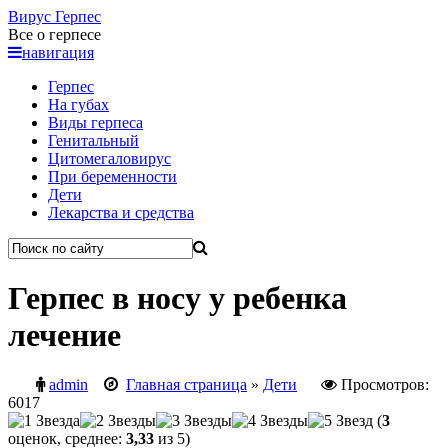
Вирус
Герпес
Все о герпесе
навигация
Герпес
На губах
Виды герпеса
Генитальный
Цитомегаловирус
При беременности
Дети
Лекарства и средства
Герпес в носу у ребенка
лечение
admin
Главная страница
»
Дети
Просмотров:
6017
(
3
оценок, среднее:
3,33
из 5)