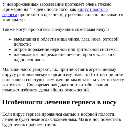
У новорожденных заболевание протекает очень тяжело.
Примерно на 4-7 день после того, как
вирус простого
герпеса
проникнет в организм, у ребенка сильно повышается
температура.
Также могут проявиться следующие симптомы недуга:
высыпания в области кишечника, глаз, носа, ротовой
полости;
острое поражение нервной или зрительной системы;
наблюдается повреждение печени, бронхов, легких,
надпочечников.
Малыши часто умирают, т.к. противостоять агрессивному
вирусу развивающемуся организму тяжело. По этой причине
гинекологи советуют всем женщинам встать на учет по месту
жительства. Своевременная диагностика заболевания
поможет избежать дальнейших осложнений.
Особенности лечения герпеса в носу
Если вирус герпеса проявился сыпью в носовой полости,
лечение будет немного осложненным. Мазь в нос поместить
будет очень проблематично.