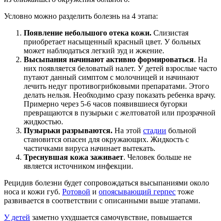
Условно можно разделить болезнь на 4 этапа:
Появление небольшого отека кожи.
Слизистая
приобретает насыщенный красный цвет. У больных
может наблюдаться легкий зуд и жжение.
Высыпания начинают активно формироваться
. На
них появляется беловатый налет. У детей взрослые часто
путают данный симптом с молочницей и начинают
лечить недуг противогрибковыми препаратами. Этого
делать нельзя. Необходимо сразу показать ребенка врачу.
Примерно через 5-6 часов появившиеся бугорки
превращаются в пузырьки с желтоватой или прозрачной
жидкостью.
Пузырьки разрываются.
На этой
стадии
больной
становится опасен для окружающих. Жидкость с
частичками вируса начинает вытекать.
Треснувшая кожа заживает
. Человек больше не
является источником инфекции.
Рецидив болезни будет сопровождаться высыпаниями около
носа и кожи губ.
Ротовой
и
опоясывающий герпес
тоже
развивается в соответствии с описанными выше этапами.
У детей
заметно ухудшается самочувствие, повышается