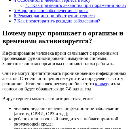
4
Особенности лечения герпеса в носу
4.1
Как применять лекарства при поражении носа?
5
Народные способы лечения герпеса
6
Рекомендации при обострении герпеса
7
Как предотвратить рецидив заболевания?
Почему вирус проникает в организм и
временами активизируется?
Инфицирование человека врачи связывают с временными
проблемами функционирования иммунной системы.
Защитные системы организма начинают плохо работать.
Они не могут препятствовать проникновению инфекционных
агентов. Степень истощения иммунитета определяет частоту
рецидивов. Если человек регулярно болеет, то
к врачу
из-за
герпеса он будет обращаться до 7-8 раз за год.
Вирус герпеса может активизироваться, если:
человек недавно перенес инфекционное заболевание
(ангину, ОРВИ, ОРЗ и т.д.);
ребенок или взрослый находится в неблагоприятной
окружающей среде;