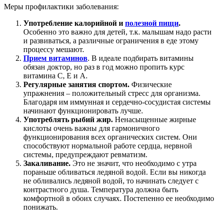
Меры профилактики заболевания:
Употребление калорийной и
полезной пищи
.
Особенно это важно для детей, т.к. малышам надо расти
и развиваться, а различные ограничения в еде этому
процессу мешают.
Прием витаминов
. В идеале подбирать витамины
обязан доктор, но раз в год можно пропить курс
витамина С, Е и А.
Регулярные занятия спортом.
Физические
упражнения – положительный стресс для организма.
Благодаря им иммунная и сердечно-сосудистая системы
начинают функционировать лучше.
Употреблять рыбий жир.
Ненасыщенные жирные
кислоты очень важны для гармоничного
функционирования всех органических систем. Они
способствуют нормальной работе сердца, нервной
системы, предупреждают ревматизм.
Закаливание.
Это не значит, что необходимо с утра
пораньше обливаться ледяной водой. Если вы никогда
не обливались ледяной водой, то начинать следует с
контрастного душа. Температура должна быть
комфортной в обоих случаях. Постепенно ее необходимо
понижать.