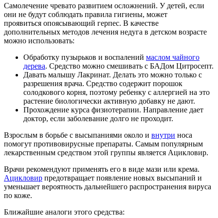
Самолечение чревато развитием осложнений. У детей, если
они не будут соблюдать правила гигиены, может
проявиться опоясывающий герпес. В качестве
дополнительных методов лечения недуга в детском возрасте
можно использовать:
Обработку пузырьков и воспалений
маслом чайного
дерева
. Средство можно смешивать с БАДом Цитросепт.
Давать малышу Лакринат. Делать это можно только с
разрешения врача. Средство содержит порошок
солодкового корня, поэтому ребенку с аллергией на это
растение биологически активную добавку не дают.
Прохождение курса физиотерапии. Направление дает
доктор, если заболевание долго не проходит.
Взрослым в борьбе с высыпаниями около и
внутри
носа
помогут противовирусные препараты. Самым популярным
лекарственным средством этой группы является Ацикловир.
Врачи рекомендуют применять его в виде мази или крема.
Ацикловир
предотвращает появление новых высыпаний и
уменьшает вероятность дальнейшего распространения вируса
по коже.
Ближайшие аналоги этого средства: