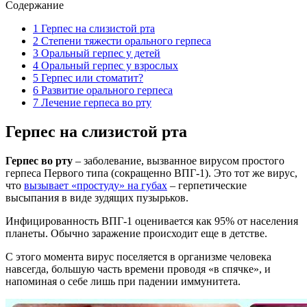
Содержание
1
Герпес на слизистой рта
2
Степени тяжести орального герпеса
3
Оральный герпес у детей
4
Оральный герпес у взрослых
5
Герпес или стоматит?
6
Развитие орального герпеса
7
Лечение герпеса во рту
Герпес на слизистой рта
Герпес во рту
– заболевание, вызванное вирусом простого
герпеса Первого типа (сокращенно ВПГ-1). Это тот же вирус,
что
вызывает «простуду» на губах
– герпетические
высыпания в виде зудящих пузырьков.
Инфицированность ВПГ-1 оценивается как 95% от населения
планеты. Обычно заражение происходит еще в детстве.
С этого момента вирус поселяется в организме человека
навсегда, большую часть времени проводя «в спячке», и
напоминая о себе лишь при падении иммунитета.