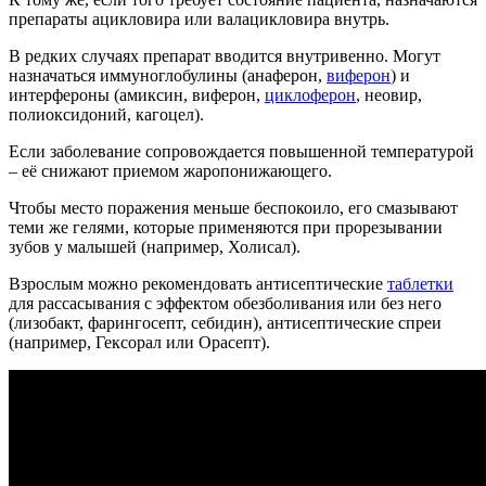
препараты ацикловира или валацикловира внутрь.
В редких случаях препарат вводится внутривенно. Могут
назначаться иммуноглобулины (анаферон,
виферон
) и
интерфероны (амиксин, виферон,
циклоферон
, неовир,
полиоксидоний, кагоцел).
Если заболевание сопровождается повышенной температурой
– её снижают приемом жаропонижающего.
Чтобы место поражения меньше беспокоило, его смазывают
теми же гелями, которые применяются при прорезывании
зубов у малышей (например, Холисал).
Взрослым можно рекомендовать антисептические
таблетки
для рассасывания с эффектом обезболивания или без него
(лизобакт, фарингосепт, себидин), антисептические спреи
(например, Гексорал или Орасепт).