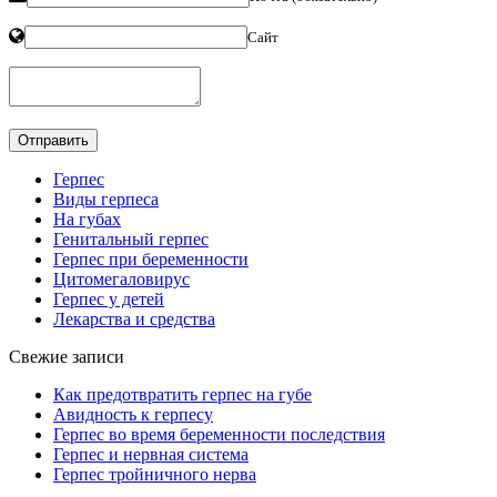
Сайт
Герпес
Виды герпеса
На губах
Генитальный герпес
Герпес при беременности
Цитомегаловирус
Герпес у детей
Лекарства и средства
Свежие записи
Как предотвратить герпес на губе
Авидность к герпесу
Герпес во время беременности последствия
Герпес и нервная система
Герпес тройничного нерва