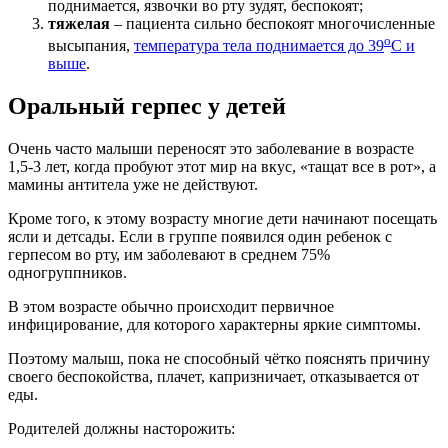
поднимается, язвочки во рту зудят, беспокоят;
тяжелая
– пациента сильно беспокоят многочисленные
о
высыпания,
температура тела поднимается до 39
С и
выше
.
Оральный герпес у детей
Очень часто малыши переносят это заболевание в возрасте
1,5-3 лет, когда пробуют этот мир на вкус, «тащат все в рот», а
мамины антитела уже не действуют.
Кроме того, к этому возрасту многие дети начинают посещать
ясли и детсады. Если в группе появился один ребенок с
герпесом во рту, им заболевают в среднем 75%
одногруппников.
В этом возрасте обычно происходит первичное
инфицирование, для которого характерны яркие симптомы.
Поэтому малыш, пока не способный чётко пояснять причину
своего беспокойства, плачет, капризничает, отказывается от
еды.
Родителей должны насторожить: