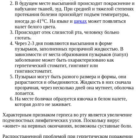
В будущем месте высыпаний происходит покраснение и
набухание тканей, зуд. При средней и тяжелой степенях
протекания болезни произойдет подъем температуры,
о
иногда до 41
С. На языке и
щеках
может появляться
налет белого цвета.
Происходит отек слизистой рта, человеку больно
глотать.
Через 2-3 дня появляются высыпания в форме
пузырьков, заполненных прозрачной жидкостью. В
зависимости от места образования пузырьков (папул)
заболевание может быть охарактеризовано как
герпетический стоматит, гингивит или
гингивостоматит.
Пузырьки могут быть разного размера и формы, они
разрастаются и объединяются. Жидкость в них сначала
прозрачная, через несколько дней она мутнеет, оболочка
лопается.
На месте болячки образуется язвочка в белом налете,
которая долго не заживает.
Характерным признаком герпеса во рту является увеличение
подчелюстных лимфатических узлов. Поскольку вирус
«живет» на нервных окончаниях, возможны суставные боли.
Распространенной проблемой при герпетическом поражении