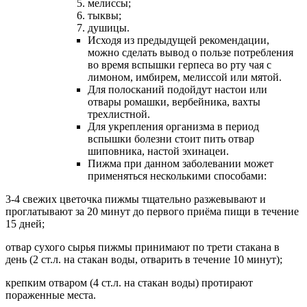
мелиссы;
тыквы;
душицы.
Исходя из предыдущей рекомендации,
можно сделать вывод о пользе потребления
во время вспышки герпеса во рту чая с
лимоном, имбирем, мелиссой или мятой.
Для полосканий подойдут настои или
отвары ромашки, вербейника, вахты
трехлистной.
Для укрепления организма в период
вспышки болезни стоит пить отвар
шиповника, настой эхинацеи.
Пижма при данном заболевании может
применяться несколькими способами:
3-4 свежих цветочка пижмы тщательно разжевывают и
проглатывают за 20 минут до первого приёма пищи в течение
15 дней;
отвар сухого сырья пижмы принимают по трети стакана в
день (2 ст.л. на стакан воды, отварить в течение 10 минут);
крепким отваром (4 ст.л. на стакан воды) протирают
пораженные места.