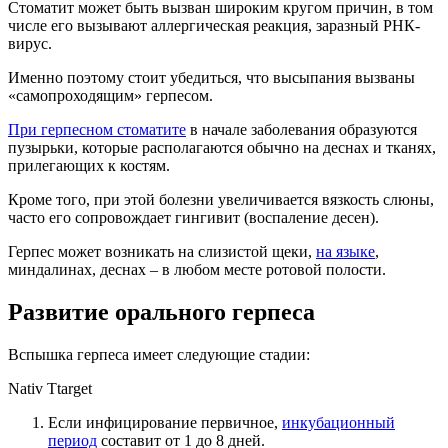
Стоматит может быть вызван широким кругом причин, в том
числе его вызывают аллергическая реакция, заразный РНК-
вирус.
Именно поэтому стоит убедиться, что высыпания вызваны
«самопроходящим» герпесом.
При герпесном стоматите
в начале заболевания образуются
пузырьки, которые располагаются обычно на деснах и тканях,
прилегающих к костям.
Кроме того, при этой болезни увеличивается вязкость слюны,
часто его сопровождает гингивит (воспаление десен).
Герпес может возникать на слизистой щеки,
на языке
,
миндалинах, деснах – в любом месте ротовой полости.
Развитие орального герпеса
Вспышка герпеса имеет следующие стадии:
Nativ Ttarget
Если инфицирование первичное,
инкубационный
период
составит от 1 до 8 дней.