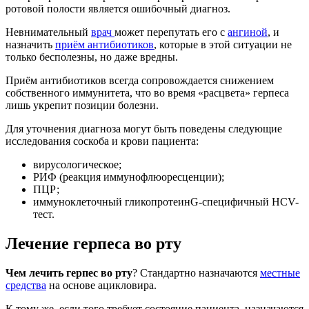
ротовой полости является ошибочный диагноз.
Невнимательный
врач
может перепутать его с
ангиной
, и
назначить
приём антибиотиков
, которые в этой ситуации не
только бесполезны, но даже вредны.
Приём антибиотиков всегда сопровождается снижением
собственного иммунитета, что во время «расцвета» герпеса
лишь укрепит позиции болезни.
Для уточнения диагноза могут быть поведены следующие
исследования соскоба и крови пациента:
вирусологическое;
РИФ (реакция иммунофлюоресценции);
ПЦР;
иммуноклеточный гликопротеинG-специфичный HCV-
тест.
Лечение герпеса во рту
Чем лечить герпес во рту
? Стандартно назначаются
местные
средства
на основе ацикловира.
К тому же, если того требует состояние пациента, назначаются