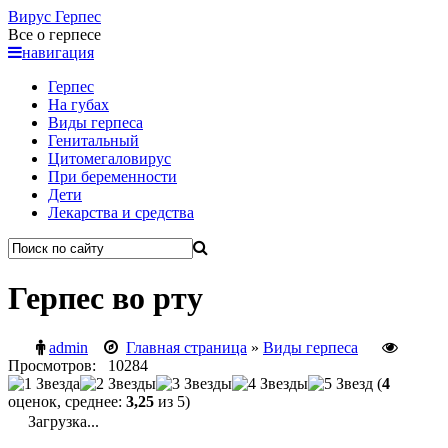
Вирус
Герпес
Все о герпесе
навигация
Герпес
На губах
Виды герпеса
Генитальный
Цитомегаловирус
При беременности
Дети
Лекарства и средства
Герпес во рту
admin
Главная страница
»
Виды герпеса
Просмотров: 10284
(
4
оценок, среднее:
3,25
из 5)
Загрузка...