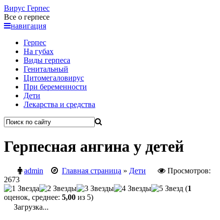
Вирус
Герпес
Все о герпесе
навигация
Герпес
На губах
Виды герпеса
Генитальный
Цитомегаловирус
При беременности
Дети
Лекарства и средства
Герпесная ангина у детей
admin
Главная страница
»
Дети
Просмотров:
2673
(
1
оценок, среднее:
5,00
из 5)
Загрузка...