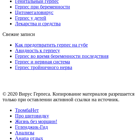
Генитальный герпес
Герпес при беременности
Цитомегаловирус
Герпес у детей
Лекарства и средства
Свежие записи
Как предотвратить герпес на губе
Авидность к герпесу
Герпес во время беременности последствия
Герпес и нервная система
Герпес тройничного нерва
© 2020 Вирус Герпеса. Копирование материалов разрешается
только при оставлении активной ссылки на источник.
ТромбаНет
Про щитовидку
Жизнь без морщин!
Геленджик-Гид
Анализы
Анапа отдых