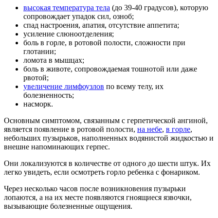
высокая температура тела
(до 39-40 градусов), которую
сопровождает упадок сил, озноб;
спад настроения, апатия, отсутствие аппетита;
усиление слюноотделения;
боль в горле, в ротовой полости, сложности при
глотании;
ломота в мышцах;
боль в животе, сопровождаемая тошнотой или даже
рвотой;
увеличение лимфоузлов
по всему телу, их
болезненность;
насморк.
Основным симптомом, связанным с герпетической ангиной,
является появление в ротовой полости,
на небе
,
в горле
,
небольших пузырьков, наполненных водянистой жидкостью и
внешне напоминающих герпес.
Они локализуются в количестве от одного до шести штук. Их
легко увидеть, если осмотреть горло ребенка с фонариком.
Через несколько часов после возникновения пузырьки
лопаются, а на их месте появляются гноящиеся язвочки,
вызывающие болезненные ощущения.