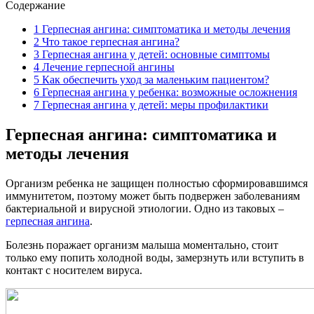
Содержание
1
Герпесная ангина: симптоматика и методы лечения
2
Что такое герпесная ангина?
3
Герпесная ангина у детей: основные симптомы
4
Лечение герпесной ангины
5
Как обеспечить уход за маленьким пациентом?
6
Герпесная ангина у ребенка: возможные осложнения
7
Герпесная ангина у детей: меры профилактики
Герпесная ангина: симптоматика и
методы лечения
Организм ребенка не защищен полностью сформировавшимся
иммунитетом, поэтому может быть подвержен заболеваниям
бактериальной и вирусной этиологии. Одно из таковых –
герпесная ангина
.
Болезнь поражает организм малыша моментально, стоит
только ему попить холодной воды, замерзнуть или вступить в
контакт с носителем вируса.