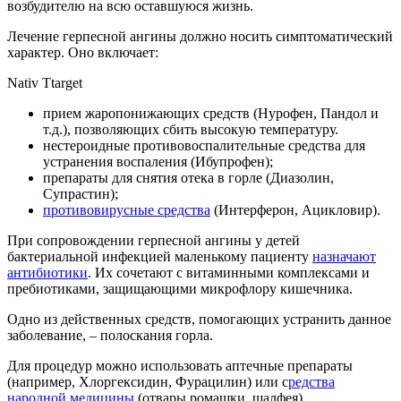
возбудителю на всю оставшуюся жизнь.
Лечение герпесной ангины должно носить симптоматический
характер. Оно включает:
Nativ Ttarget
прием жаропонижающих средств (Нурофен, Пандол и
т.д.), позволяющих сбить высокую температуру.
нестероидные противовоспалительные средства для
устранения воспаления (Ибупрофен);
препараты для снятия отека в горле (Диазолин,
Супрастин);
противовирусные средства
(Интерферон, Ацикловир).
При сопровождении герпесной ангины у детей
бактериальной инфекцией маленькому пациенту
назначают
антибиотики
. Их сочетают с витаминными комплексами и
пребиотиками, защищающими микрофлору кишечника.
Одно из действенных средств, помогающих устранить данное
заболевание, – полоскания горла.
Для процедур можно использовать аптечные препараты
(например, Хлоргексидин, Фурацилин) или с
редства
народной медицины
(отвары ромашки, шалфея).