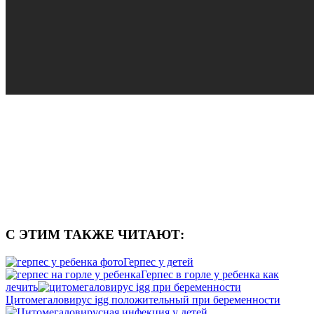
С ЭТИМ ТАКЖЕ ЧИТАЮТ:
Герпес у детей
Герпес в горле у ребенка как
лечить
Цитомегаловирус igg положительный при беременности