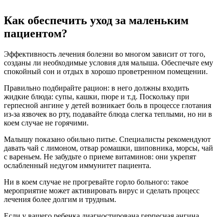
Как обеспечить уход за маленьким
пациентом?
Эффективность лечения болезни во многом зависит от того,
созданы ли необходимые условия для малыша. Обеспечьте ему
спокойный сон и отдых в хорошо проветренном помещении.
Правильно подбирайте рацион: в него должны входить
жидкие блюда: супы, кашки, пюре и т.д. Поскольку при
герпесной ангине у детей возникает боль в процессе глотания
из-за язвочек во рту, подавайте блюда слегка теплыми, но ни в
коем случае не горячими.
Малышу показано обильно питье. Специалисты рекомендуют
давать чай с лимоном, отвар ромашки, шиповника, морсы, чай
с вареньем. Не забудьте о приеме витаминов: они укрепят
ослабленный недугом иммунитет пациента.
Ни в коем случае не прогревайте горло больного: такое
мероприятие может активировать вирус и сделать процесс
лечения более долгим и трудным.
Если у вашего ребенка диагностирована герпесная ангина,