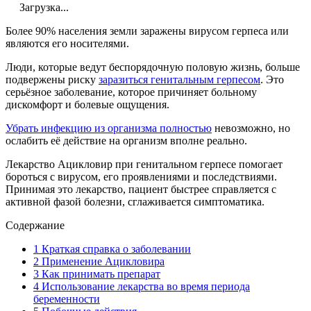
Загрузка...
Более 90% населения земли заражены вирусом герпеса или
являются его носителями.
Люди, которые ведут беспорядочную половую жизнь, больше
подвержены риску
заразиться генитальным герпесом
. Это
серьёзное заболевание, которое причиняет больному
дискомфорт и болевые ощущения.
Убрать инфекцию из организма полностью
невозможно, но
ослабить её действие на организм вполне реально.
Лекарство Ацикловир при генитальном герпесе помогает
бороться с вирусом, его проявлениями и последствиями.
Принимая это лекарство, пациент быстрее справляется с
активной фазой болезни, сглаживается симптоматика.
Содержание
1
Краткая справка о заболевании
2
Применение Ацикловира
3
Как принимать препарат
4
Использование лекарства во время периода
беременности