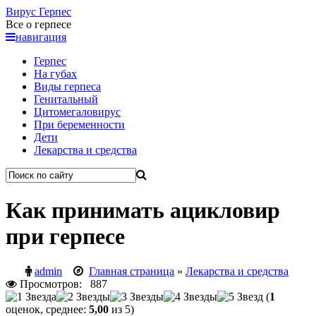
Вирус
Герпес
Все о герпесе
навигация
Герпес
На губах
Виды герпеса
Генитальный
Цитомегаловирус
При беременности
Дети
Лекарства и средства
Как принимать ацикловир
при герпесе
admin
Главная страница
»
Лекарства и средства
Просмотров: 887
(
1
оценок, среднее:
5,00
из 5)