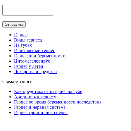
Герпес
Виды герпеса
На губах
Генитальный герпес
Герпес при беременности
Цитомегаловирус
Герпес у детей
Лекарства и средства
Свежие записи
Как предотвратить герпес на губе
Авидность к герпесу
Герпес во время беременности последствия
Герпес и нервная система
Герпес тройничного нерва