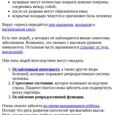
пузырьки могут полностью покрыть кожные покровы,
соединяясь между собой;
после их разрыва могут образоваться язвы;
вскрытые волдыри чешутся и причиняют боль человеку.
Вирус герпеса передаётся
при оральном
,
анальном
и
вагинальном сексе
.
Есть тип людей, у которых не наблюдаются явные симптомы
заболевания. Возможно, это связано с высоким уровнем
иммунитета. Остальная часть заразившихся
страдает от зуда
,
высыпаний
.
Оба типа людей впоследствии могут ожидать:
Ослабленный иммунитет
,
а также другие виды
болезней, которые поражают репродуктивную систему
человека.
Стрессовое состояние
, которое возникает вследствие
страха. Пациент боится снова заболеть или подвергнуть
риску партнёра.
Ослабление репродуктивной функции.
Очень опасно заболеть
во время вынашивания ребёнка
.
Потому что риск развития патологий чрезвычайно высок.
Мать может заразить ребёнка во время родов.