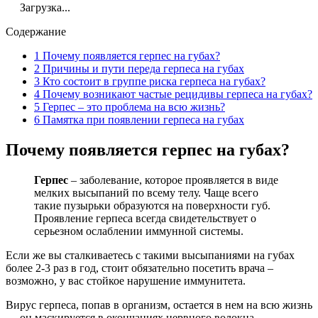
Загрузка...
Содержание
1
Почему появляется герпес на губах?
2
Причины и пути переда герпеса на губах
3
Кто состоит в группе риска герпеса на губах?
4
Почему возникают частые рецидивы герпеса на губах?
5
Герпес – это проблема на всю жизнь?
6
Памятка при появлении герпеса на губах
Почему появляется герпес на губах?
Герпес
– заболевание, которое проявляется в виде
мелких высыпаний по всему телу. Чаще всего
такие пузырьки образуются на поверхности губ.
Проявление герпеса всегда свидетельствует о
серьезном ослаблении иммунной системы.
Если же вы сталкиваетесь с такими высыпаниями на губах
более 2-3 раз в год, стоит обязательно посетить врача –
возможно, у вас стойкое нарушение иммунитета.
Вирус герпеса, попав в организм, остается в нем на всю жизнь
— он маскируется в окончаниях нервного волокна.