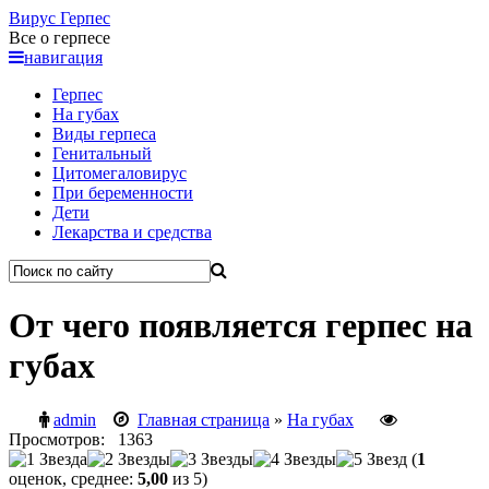
Вирус
Герпес
Все о герпесе
навигация
Герпес
На губах
Виды герпеса
Генитальный
Цитомегаловирус
При беременности
Дети
Лекарства и средства
От чего появляется герпес на
губах
admin
Главная страница
»
На губах
Просмотров: 1363
(
1
оценок, среднее:
5,00
из 5)