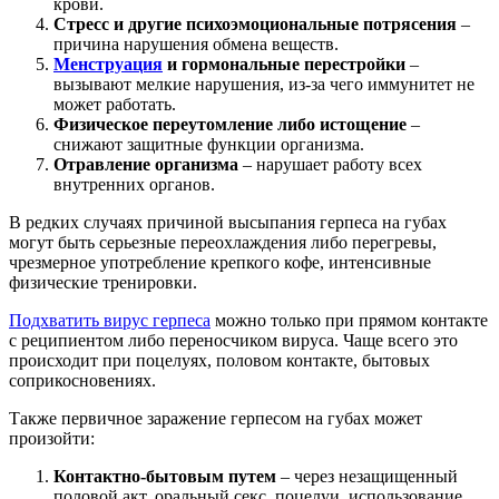
крови.
Стресс и другие психоэмоциональные потрясения
–
причина нарушения обмена веществ.
Менструация
и гормональные перестройки
–
вызывают мелкие нарушения, из-за чего иммунитет не
может работать.
Физическое переутомление либо истощение
–
снижают защитные функции организма.
Отравление организма
– нарушает работу всех
внутренних органов.
В редких случаях причиной высыпания герпеса на губах
могут быть серьезные переохлаждения либо перегревы,
чрезмерное употребление крепкого кофе, интенсивные
физические тренировки.
Подхватить вирус герпеса
можно только при прямом контакте
с реципиентом либо переносчиком вируса. Чаще всего это
происходит при поцелуях, половом контакте, бытовых
соприкосновениях.
Также первичное заражение герпесом на губах может
произойти:
Контактно-бытовым путем
– через незащищенный
половой акт, оральный секс, поцелуи, использование