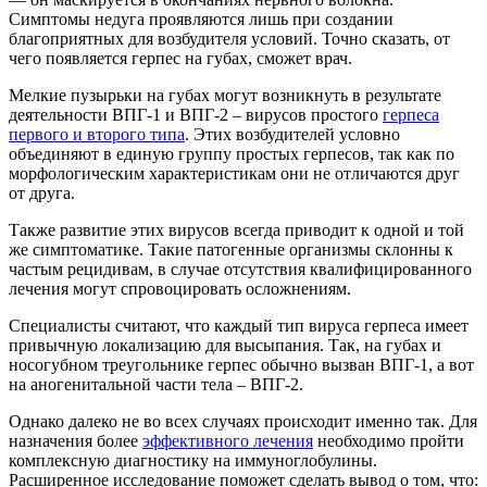
Симптомы недуга проявляются лишь при создании
благоприятных для возбудителя условий. Точно сказать, от
чего появляется герпес на губах, сможет врач.
Мелкие пузырьки на губах могут возникнуть в результате
деятельности ВПГ-1 и ВПГ-2 – вирусов простого
герпеса
первого и второго типа
. Этих возбудителей условно
объединяют в единую группу простых герпесов, так как по
морфологическим характеристикам они не отличаются друг
от друга.
Также развитие этих вирусов всегда приводит к одной и той
же симптоматике. Такие патогенные организмы склонны к
частым рецидивам, в случае отсутствия квалифицированного
лечения могут спровоцировать осложнениям.
Специалисты считают, что каждый тип вируса герпеса имеет
привычную локализацию для высыпания. Так, на губах и
носогубном треугольнике герпес обычно вызван ВПГ-1, а вот
на аногенитальной части тела – ВПГ-2.
Однако далеко не во всех случаях происходит именно так. Для
назначения более
эффективного лечения
необходимо пройти
комплексную диагностику на иммуноглобулины.
Расширенное исследование поможет сделать вывод о том, что: