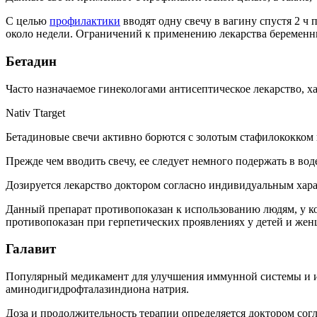
С целью
профилактики
вводят одну свечу в вагину спустя 2 ч 
около недели. Ограничений к применению лекарства беременн
Бетадин
Часто назначаемое гинекологами антисептическое лекарство, 
Nativ Ttarget
Бетадиновые свечи активно борются с золотым стафилококком
Прежде чем вводить свечу, ее следует немного подержать в вод
Дозируется лекарство доктором согласно индивидуальным харак
Данный препарат противопоказан к использованию людям, у к
противопоказан при герпетических проявлениях у детей и ж
Галавит
Популярный медикамент для улучшения иммунной системы и из
аминодигидрофталазиндиона натрия.
Доза и продолжительность терапии определяется доктором согл