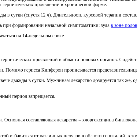
я герпетических проявлений в хронической форме.
ы в сутки (спустя 12 ч). Длительность курсовой терапии составл
ать при формировании начальной симптоматики: зуда
в зоне поло
аться на 14-недельном сроке.
я герпетических проявлений в области половых органов. Содейс
он. Помимо герпеса Кипферон прописывается представительница
вече дважды в сутки. Мужчинам лекарство дозируется так же, од
нный период запрещается.
ми. Основная составляющая лекарства – хлоргексидина биглюкон
тоб избавиться от различных недугов в области гениталий, в то