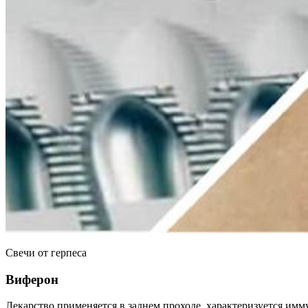
Свечи от герпеса
Виферон
Лекарство применяется в заднем проходе, характеризуется 