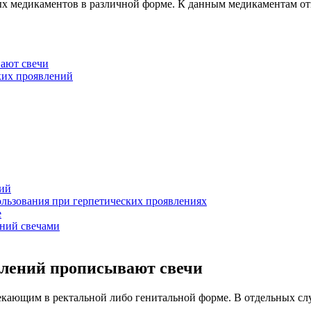
х медикаментов в различной форме. К данным медикаментам отн
вают свечи
ких проявлений
ний
льзования при герпетических проявлениях
е
ний свечами
влений прописывают свечи
кающим в ректальной либо генитальной форме. В отдельных слу