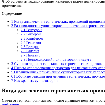
Чтоб устранить инфицирование, назначают прием антивирусны
применения.
Содержание
1
Когда для лечения герпетических проявлений прописы
2
Разновидности суппозиториев при лечении герпетичес
2.1
Генферон
2.2
Виферон
2.3
Кипферон
2.4
Гексикон
2.5
Бетадин
2.6
Галавит
2.7
Панавир
2.8
Полиоксидоний при повторении недуга
3
Суппозитории от генитальных герпетических проявле
4
Плюсы использования препаратов для ректального испо
5
Ограничения к применению суппозиториев при герпес
6
Побочные реакции при лечении герпетических проявле
7
Как хранить суппозитории
Когда для лечения герпетических проя
Свечи от герпеса прописывают людям с данным недугом, проте
инфекцию
.