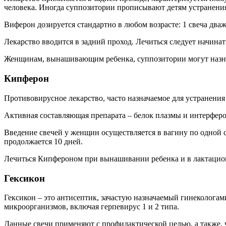
человека. Иногда суппозитории прописывают детям устранени
Виферон дозируется стандартно в любом возрасте: 1 свеча дважд
Лекарство вводится в задний проход. Лечиться следует начин
Женщинам, вынашивающим ребенка, суппозитории могут назнач
Кипферон
Противовирусное лекарство, часто назначаемое для устранени
Активная составляющая препарата – белок плазмы и интерфер
Введение свечей у женщин осуществляется в вагину по одной с
продолжается 10 дней.
Лечиться Кипфероном при вынашивании ребенка и в лактацио
Гексикон
Гексикон – это антисептик, зачастую назначаемый гинеколога
микроорганизмов, включая герпевирус 1 и 2 типа.
Данные свечи применяют с профилактической целью, а также, ч