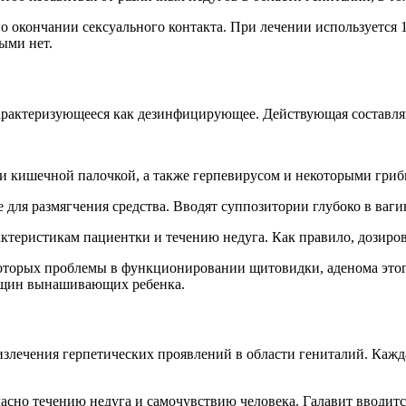
по окончании сексуального контакта. При лечении используется 1
ыми нет.
характеризующееся как дезинфицирующее. Действующая составля
 и кишечной палочкой, а также герпевирусом и некоторыми гри
е для размягчения средства. Вводят суппозитории глубоко в ваги
теристикам пациентки и течению недуга. Как правило, дозировка
оторых проблемы в функционировании щитовидки, аденома этого
енщин вынашивающих ребенка.
лечения герпетических проявлений в области гениталий. Кажд
асно течению недуга и самочувствию человека. Галавит вводитс