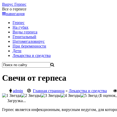
Вирус
Герпес
Все о герпесе
навигация
Герпес
На губах
Виды герпеса
Генитальный
Цитомегаловирус
При беременности
Дети
Лекарства и средства
Свечи от герпеса
admin
Главная страница
»
Лекарства и средства
(
1
оценок,
Загрузка...
Герпес является инфекционным, вирусным недугом, для которо