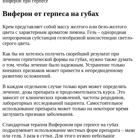
Виферон при герпесе
Виферон от герпеса на губах
Крем представляет собой массу желтого или бело-желтого
цвета с характерным ароматом лимона. Гель – однородная
непрозрачная субстанция гелеобразной консистенции светло-
серого цвета.
Как бы ни хотелось получить скорейший результат при
лечении герпетической формы на губах, нужно также думать
о том, чтобы лечение было надежным. Устранение только
внешних признаков может привести к непредвиденному
развитию осложнений.
В каждом отдельном случае только врач может определять
лечение, дозы препарата и продолжительность курса. Это
зависит от клинических проявлений, частоты рецидивов,
лабораторных исследований пациента. Самостоятельное
использование препарата может только на некоторое время
заглушить признаки заболевания.
Стандартная терапия Вифероном при герпесе на губах
подразумевает использование местных форм препарата – мази
или геля, 3 раза в сутки. Для этого нужно небольшое