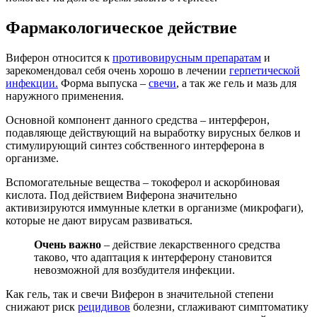
Фармакологическое действие
Виферон относится к
противовирусным препаратам
и
зарекомендовал себя очень хорошо в лечении
герпетической
инфекции.
Форма выпуска –
свечи
, а так же гель и мазь для
наружного применения.
Основной компонент данного средства – интерферон,
подавляюще действующий на выработку вирусных белков и
стимулирующий синтез собственного интерферона в
организме.
Вспомогательные вещества – токоферол и аскорбиновая
кислота. Под действием Виферона значительно
активизируются иммунные клетки в организме (микрофаги),
которые не дают вирусам развиваться.
Очень важно
– действие лекарственного средства
таково, что адаптация к интерферону становится
невозможной для возбудителя инфекции.
Как гель, так и свечи Виферон в значительной степени
снижают риск
рецидивов
болезни, сглаживают симптоматику