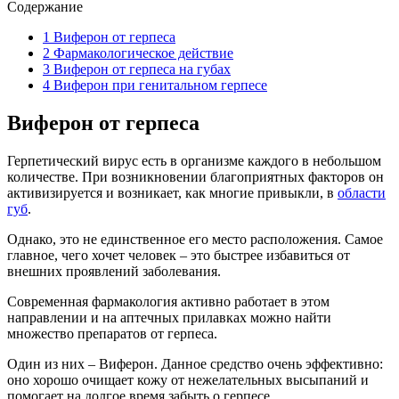
Содержание
1
Виферон от герпеса
2
Фармакологическое действие
3
Виферон от герпеса на губах
4
Виферон при генитальном герпесе
Виферон от герпеса
Герпетический вирус есть в организме каждого в небольшом
количестве. При возникновении благоприятных факторов он
активизируется и возникает, как многие привыкли, в
области
губ
.
Однако, это не единственное его место расположения. Самое
главное, чего хочет человек – это быстрее избавиться от
внешних проявлений заболевания.
Современная фармакология активно работает в этом
направлении и на аптечных прилавках можно найти
множество препаратов от герпеса.
Один из них – Виферон. Данное средство очень эффективно:
оно хорошо очищает кожу от нежелательных высыпаний и
помогает на долгое время забыть о герпесе.