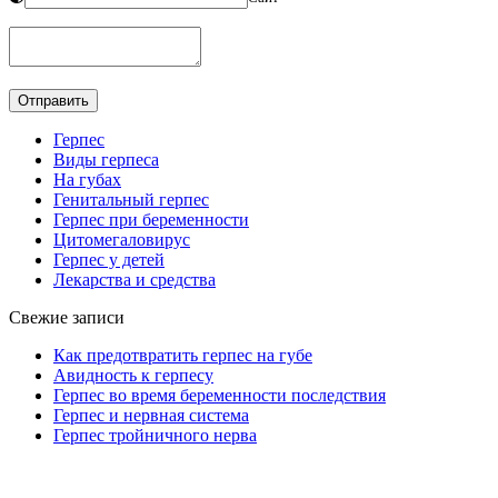
Герпес
Виды герпеса
На губах
Генитальный герпес
Герпес при беременности
Цитомегаловирус
Герпес у детей
Лекарства и средства
Свежие записи
Как предотвратить герпес на губе
Авидность к герпесу
Герпес во время беременности последствия
Герпес и нервная система
Герпес тройничного нерва