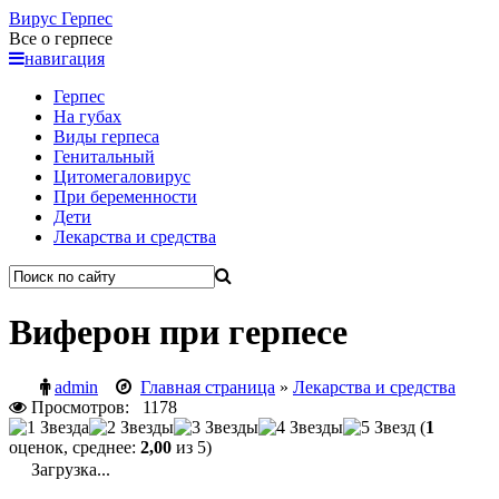
Вирус
Герпес
Все о герпесе
навигация
Герпес
На губах
Виды герпеса
Генитальный
Цитомегаловирус
При беременности
Дети
Лекарства и средства
Виферон при герпесе
admin
Главная страница
»
Лекарства и средства
Просмотров: 1178
(
1
оценок, среднее:
2,00
из 5)
Загрузка...