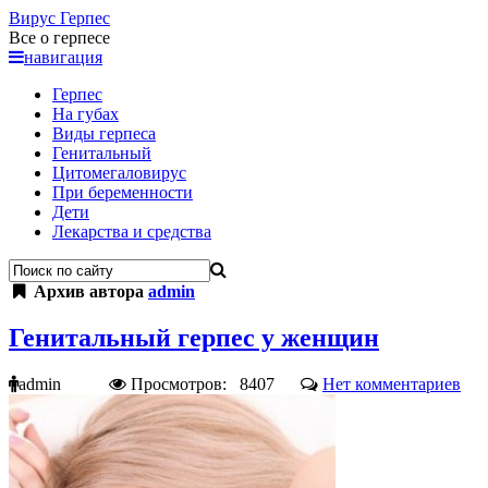
Вирус
Герпес
Все о герпесе
навигация
Герпес
На губах
Виды герпеса
Генитальный
Цитомегаловирус
При беременности
Дети
Лекарства и средства
Архив автора
admin
Генитальный герпес у женщин
admin
Просмотров: 8407
Нет комментариев