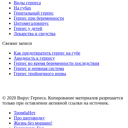
Виды герпеса
На губах
Генитальный герпес
Герпес при беременности
Цитомегаловирус
Герпес у детей
Лекарства и средства
Свежие записи
Как предотвратить герпес на губе
Авидность к герпесу
Герпес во время беременности последствия
Герпес и нервная система
Герпес тройничного нерва
© 2020 Вирус Герпеса. Копирование материалов разрешается
только при оставлении активной ссылки на источник.
ТромбаНет
Про щитовидку
Жизнь без морщин!