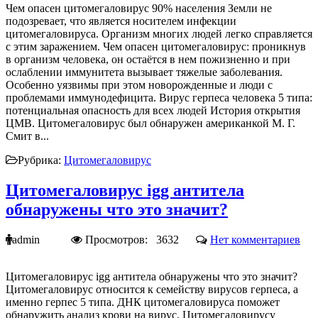
Чем опасен цитомегаловирус 90% населения Земли не
подозревает, что является носителем инфекции
цитомегаловируса. Организм многих людей легко справляется
с этим заражением. Чем опасен цитомегаловирус: проникнув
в организм человека, он остаётся в нем пожизненно и при
ослаблении иммунитета вызывает тяжелые заболевания.
Особенно уязвимы при этом новорожденные и люди с
проблемами иммунодефицита. Вирус герпеса человека 5 типа:
потенциальная опасность для всех людей История открытия
ЦМВ. Цитомегаловирус был обнаружен американкой М. Г.
Смит в...
Рубрика:
Цитомегаловирус
Цитомегаловирус igg антитела
обнаружены что это значит?
admin
Просмотров: 3632
Нет комментариев
Цитомегаловирус igg антитела обнаружены что это значит?
Цитомегаловирус относится к семейству вирусов герпеса, а
именно герпес 5 типа. ДНК цитомегаловируса поможет
обнаружить анализ крови на вирус. Цитомегаловирусу