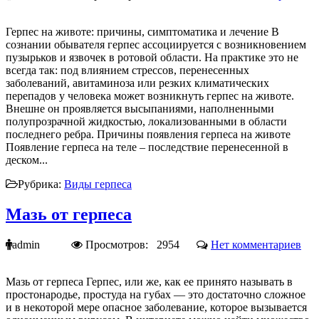
Герпес на животе: причины, симптоматика и лечение В
сознании обывателя герпес ассоциируется с возникновением
пузырьков и язвочек в ротовой области. На практике это не
всегда так: под влиянием стрессов, перенесенных
заболеваний, авитаминоза или резких климатических
перепадов у человека может возникнуть герпес на животе.
Внешне он проявляется высыпаниями, наполненными
полупрозрачной жидкостью, локализованными в области
последнего ребра. Причины появления герпеса на животе
Появление герпеса на теле – последствие перенесенной в
деском...
Рубрика:
Виды герпеса
Мазь от герпеса
admin
Просмотров: 2954
Нет комментариев
Мазь от герпеса Герпес, или же, как ее принято называть в
простонародье, простуда на губах — это достаточно сложное
и в некоторой мере опасное заболевание, которое вызывается