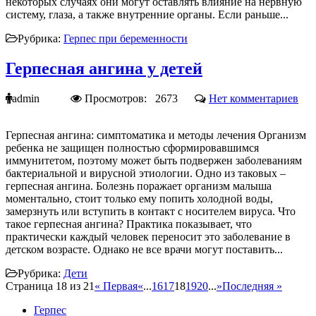
некоторых случаях они могут оставлять влияние на нервную
систему, глаза, а также внутренние органы. Если раньше...
Рубрика:
Герпес при беременности
Герпесная ангина у детей
admin
Просмотров: 2673
Нет комментариев
Герпесная ангина: симптоматика и методы лечения Организм
ребенка не защищен полностью сформировавшимся
иммунитетом, поэтому может быть подвержен заболеваниям
бактериальной и вирусной этиологии. Одно из таковых –
герпесная ангина. Болезнь поражает организм малыша
моментально, стоит только ему попить холодной воды,
замерзнуть или вступить в контакт с носителем вируса. Что
такое герпесная ангина? Практика показывает, что
практически каждый человек переносит это заболевание в
детском возрасте. Однако не все врачи могут поставить...
Рубрика:
Дети
Страница 18 из 21
« Первая
«
...
16
17
18
19
20
...
»
Последняя »
Герпес