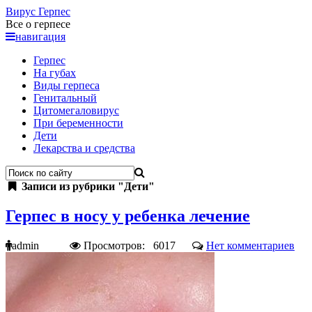
Вирус
Герпес
Все о герпесе
навигация
Герпес
На губах
Виды герпеса
Генитальный
Цитомегаловирус
При беременности
Дети
Лекарства и средства
Записи из рубрики "Дети"
Герпес в носу у ребенка лечение
admin
Просмотров: 6017
Нет комментариев