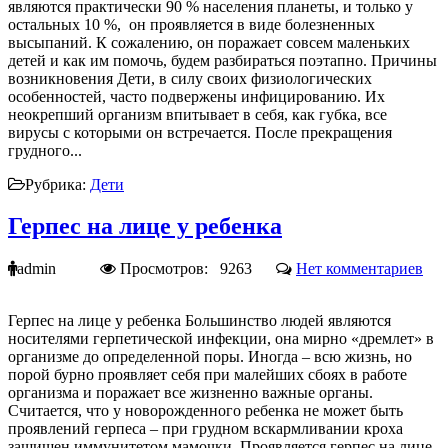
являются практически 90 % населения планеты, и только у
остальных 10 %, он проявляется в виде болезненных
высыпаний. К сожалению, он поражает совсем маленьких
детей и как им помочь, будем разбираться поэтапно. Причины
возникновения Дети, в силу своих физиологических
особенностей, часто подвержены инфицированию. Их
неокрепший организм впитывает в себя, как губка, все
вирусы с которыми он встречается. После прекращения
грудного...
Рубрика:
Дети
Герпес на лице у ребенка
admin
Просмотров: 9263
Нет комментариев
Герпес на лице у ребенка Большинство людей являются
носителями герпетической инфекции, она мирно «дремлет» в
организме до определенной поры. Иногда – всю жизнь, но
порой бурно проявляет себя при малейших сбоях в работе
организма и поражает все жизненно важные органы.
Считается, что у новорожденного ребенка не может быть
проявлений герпеса – при грудном вскармливании кроха
защищен иммунитетом мамочки. Проявляется герпес на лице