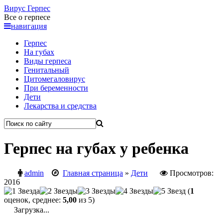
Вирус
Герпес
Все о герпесе
навигация
Герпес
На губах
Виды герпеса
Генитальный
Цитомегаловирус
При беременности
Дети
Лекарства и средства
Герпес на губах у ребенка
admin
Главная страница
»
Дети
Просмотров:
2016
(
1
оценок, среднее:
5,00
из 5)
Загрузка...