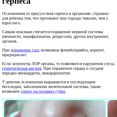
герпеса
Осложнения от присутствия герпеса в организме, страшны
для ребенка тем, что протекают они гораздо тяжелее, чем у
взрослого.
Самым опасным считается поражение нервной системы
(менингит, энцефалопатия, депрессия), других внутренних
органов.
При
поражении глаз
, возможны флемботрамбоз, кератит,
иридоциклит.
Если затронуты ЛОР органы, то появляются нарушения слуха,
герпетическая ангина
. При поражении сердца и сосудов
нередки миокардиты, микардиопатия.
У девочек осложнения выражаются в последующем
бесплодии, заболеваниях мочеполовой системы, также
возможен
герпес на половых губах
.