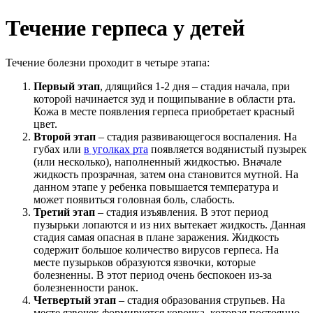
Течение герпеса у детей
Течение болезни проходит в четыре этапа:
Первый этап
, длящийся 1-2 дня – стадия начала, при
которой начинается зуд и пощипывание в области рта.
Кожа в месте появления герпеса приобретает красный
цвет.
Второй этап
– стадия развивающегося воспаления. На
губах или
в уголках рта
появляется водянистый пузырек
(или несколько), наполненный жидкостью. Вначале
жидкость прозрачная, затем она становится мутной. На
данном этапе у ребенка повышается температура и
может появиться головная боль, слабость.
Третий этап
– стадия изъявления. В этот период
пузырьки лопаются и из них вытекает жидкость. Данная
стадия самая опасная в плане заражения. Жидкость
содержит большое количество вирусов герпеса. На
месте пузырьков образуются язвочки, которые
болезненны. В этот период очень беспокоен из-за
болезненности ранок.
Четвертый этап
– стадия образования струпьев. На
месте язвочек формируется корочка, которая постоянно