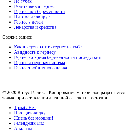
На губах
Генитальный герпес
Герпес при беременности
Цитомегаловирус
Герпес у детей
Лекарства и средства
Свежие записи
Как предотвратить герпес на губе
Авидность к герпесу
Герпес во время беременности последствия
Герпес и нервная система
Герпес тройничного нерва
© 2020 Вирус Герпеса. Копирование материалов разрешается
только при оставлении активной ссылки на источник.
ТромбаНет
Про щитовидку
Жизнь без морщин!
Геленджик-Гид
Анализы