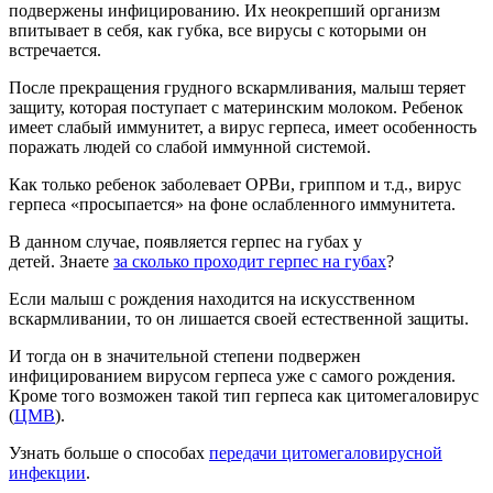
подвержены инфицированию. Их неокрепший организм
впитывает в себя, как губка, все вирусы с которыми он
встречается.
После прекращения грудного вскармливания, малыш теряет
защиту, которая поступает с материнским молоком. Ребенок
имеет слабый иммунитет, а вирус герпеса, имеет особенность
поражать людей со слабой иммунной системой.
Как только ребенок заболевает ОРВи, гриппом и т.д., вирус
герпеса «просыпается» на фоне ослабленного иммунитета.
В данном случае, появляется герпес на губах у
детей. Знаете
за сколько проходит герпес на губах
?
Если малыш с рождения находится на искусственном
вскармливании, то он лишается своей естественной защиты.
И тогда он в значительной степени подвержен
инфицированием вирусом герпеса уже с самого рождения.
Кроме того возможен такой тип герпеса как цитомегаловирус
(
ЦМВ
).
Узнать больше о способах
передачи цитомегаловирусной
инфекции
.