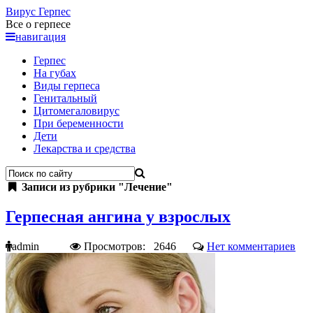
Вирус
Герпес
Все о герпесе
навигация
Герпес
На губах
Виды герпеса
Генитальный
Цитомегаловирус
При беременности
Дети
Лекарства и средства
Записи из рубрики "Лечение"
Герпесная ангина у взрослых
admin
Просмотров: 2646
Нет комментариев