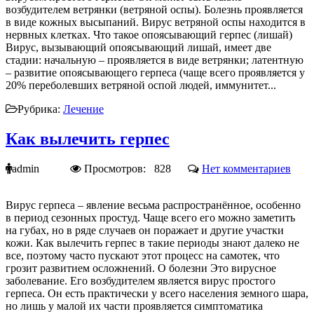
возбудителем ветрянки (ветряной оспы). Болезнь проявляется
в виде кожных высыпаний. Вирус ветряной оспы находится в
нервных клетках. Что такое опоясывающий герпес (лишай)
Вирус, вызывающий опоясывающий лишай, имеет две
стадии: начальную – проявляется в виде ветрянки; латентную
– развитие опоясывающего герпеса (чаще всего проявляется у
20% переболевших ветряной оспой людей, иммунитет...
Рубрика:
Лечение
Как вылечить герпес
admin
Просмотров: 828
Нет комментариев
Вирус герпеса – явление весьма распространённое, особенно
в период сезонных простуд. Чаще всего его можно заметить
на губах, но в ряде случаев он поражает и другие участки
кожи. Как вылечить герпес в такие периоды знают далеко не
все, поэтому часто пускают этот процесс на самотек, что
грозит развитием осложнений. О болезни Это вирусное
заболевание. Его возбудителем является вирус простого
герпеса. Он есть практически у всего населения земного шара,
но лишь у малой их части проявляется симптоматика