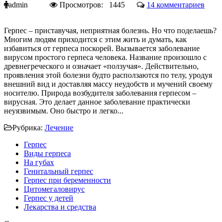
admin
Просмотров: 1445
14 комментариев
Герпес – приставучая, неприятная болезнь. Но что поделаешь?
Многим людям приходится с этим жить и думать, как
избавиться от герпеса поскорей. Вызывается заболевание
вирусом простого герпеса человека. Название произошло с
древнегреческого и означает «ползучая». Действительно,
проявления этой болезни будто расползаются по телу, уродуя
внешний вид и доставляя массу неудобств и мучений своему
носителю. Природа возбудителя заболевания герпесом –
вирусная. Это делает данное заболевание практически
неуязвимым. Оно быстро и легко...
Рубрика:
Лечение
Герпес
Виды герпеса
На губах
Генитальный герпес
Герпес при беременности
Цитомегаловирус
Герпес у детей
Лекарства и средства