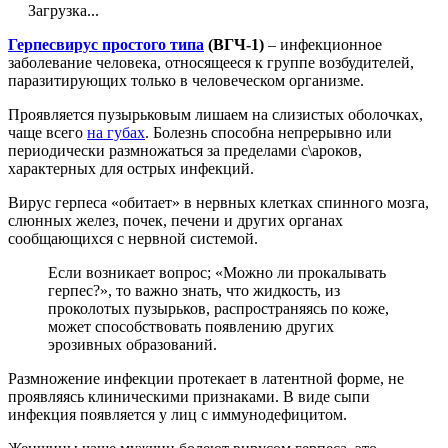
Загрузка...
Герпесвирус простого типа
(ВГЧ-1)
– инфекционное
заболевание человека, относящееся к группе возбудителей,
паразитирующих только в человеческом организме.
Проявляется пузырьковым лишаем на слизистых оболочках,
чаще всего
на губах
. Болезнь способна непрерывно или
периодически размножаться за пределами с\ароков,
характерных для острых инфекций.
Вирус герпеса «обитает» в нервных клетках спинного мозга,
слюнных желез, почек, печени и других органах
сообщающихся с нервной системой.
Если возникает вопрос; «Можно ли прокалывать
герпес?», то важно знать, что жидкость, из
проколотых пузырьков, распространяясь по коже,
может способствовать появлению других
эрозивных образований.
Размножение инфекции протекает в латентной форме, не
проявляясь клиническими признаками. В виде сыпи
инфекция появляется у лиц с иммунодефицитом.