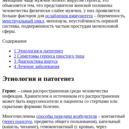
Женщины чаще мужчин болеют вирусом герпеса, это
объясняется тем, что представители женской половины
человечества физически слабее мужчин, у них проявляется
больше факторов для
ослабления иммунитета
– беременность,
менструальный цикл
, менопауза, неустойчивость нервной
системы, подверженность частым простудам мочеполовой
сферы.
Содержание
1
Этиология и патогенез
2
Симптомы герпеса простого типа
3
Диагностика вируса
4
Лечение заболевания
Этиология и патогенез
Герпес
– самая распространенная среди человечества
инфекция. Хранителем и источником его распространения
может быть вирусоносители и пациенты со стертыми или
скрытыми формами болезни.
Многочисленны
способы передачи возбудителя
– контактный
(
через поцелуи
, предметы общего пользования), капельный
(кашель, чихание), гемоконтактный (с кровью, через