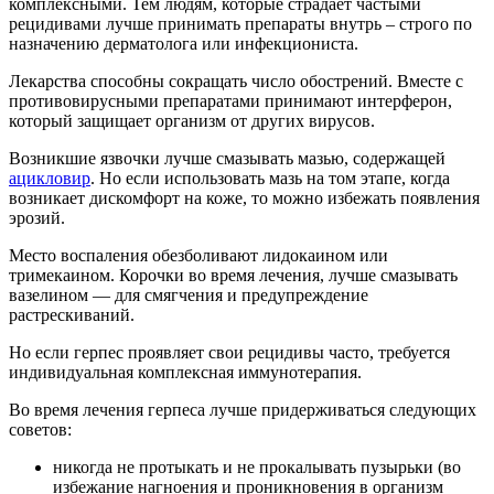
комплексными. Тем людям, которые страдает частыми
рецидивами лучше принимать препараты внутрь – строго по
назначению дерматолога или инфекциониста.
Лекарства способны сокращать число обострений. Вместе с
противовирусными препаратами принимают интерферон,
который защищает организм от других вирусов.
Возникшие язвочки лучше смазывать мазью, содержащей
ацикловир
. Но если использовать мазь на том этапе, когда
возникает дискомфорт на коже, то можно избежать появления
эрозий.
Место воспаления обезболивают лидокаином или
тримекаином. Корочки во время лечения, лучше смазывать
вазелином — для смягчения и предупреждение
растрескиваний.
Но если герпес проявляет свои рецидивы часто, требуется
индивидуальная комплексная иммунотерапия.
Во время лечения герпеса лучше придерживаться следующих
советов:
никогда не протыкать и не прокалывать пузырьки (во
избежание нагноения и проникновения в организм