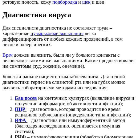
ротовую полость, кожу
подбородка
и
щек
и шеи.
Диагностика вируса
Для специалиста диагностика не составляет труда –
характерные
пузырьковые высыпания
легко
дифференцировать от любых кожных проявлений, в том
числе и аллергических.
Врач
должен выяснить, были ли у больного контакты с
человеком с такими же высыпаниями. Какие предшествовали
им симптомы (зуд, жжение, онемение).
Болел ли раньше пациент этим заболеванием. Для точной
диагностики герпес на слизистой рта или на губах можно
выявить лабораторными методами исследования:
Бак посев
на клеточных культурах (выявление вируса и
получение информации об активности инфекции);
ПЦР
– диагностика, которая проводится во время
рецидивов заболевания (определение типа инфекции);
ИФА
– диагностика или иммуноферментный метод
(благодаря исследованию, оценивается иммунная
система);
РИФ
– иммунофлюресценция (обработка биоматериала