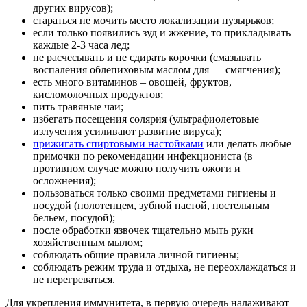
других вирусов);
стараться не мочить место локализации пузырьков;
если только появились зуд и жжение, то прикладывать
каждые 2-3 часа лед;
не расчесывать и не сдирать корочки (смазывать
воспаления облепиховым маслом для — смягчения);
есть много витаминов – овощей, фруктов,
кисломолочных продуктов;
пить травяные чаи;
избегать посещения солярия (ультрафиолетовые
излучения усиливают развитие вируса);
прижигать спиртовыми настойками
или делать любые
примочки по рекомендации инфекциониста (в
противном случае можно получить ожоги и
осложнения);
пользоваться только своими предметами гигиены и
посудой (полотенцем, зубной пастой, постельным
бельем, посудой);
после обработки язвочек тщательно мыть руки
хозяйственным мылом;
соблюдать общие правила личной гигиены;
соблюдать режим труда и отдыха, не переохлаждаться и
не перегреваться.
Для укрепления иммунитета, в первую очередь налаживают