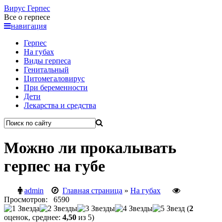
Вирус
Герпес
Все о герпесе
навигация
Герпес
На губах
Виды герпеса
Генитальный
Цитомегаловирус
При беременности
Дети
Лекарства и средства
Можно ли прокалывать
герпес на губе
admin
Главная страница
»
На губах
Просмотров: 6590
(
2
оценок, среднее:
4,50
из 5)