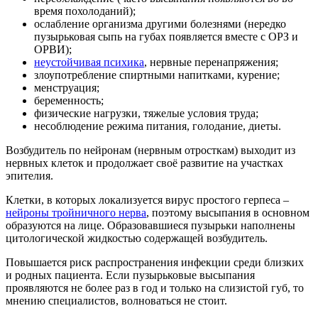
время похолоданий);
ослабление организма другими болезнями (нередко
пузырьковая сыпь на губах появляется вместе с ОРЗ и
ОРВИ);
неустойчивая психика
, нервные перенапряжения;
злоупотребление спиртными напитками, курение;
менструация;
беременность;
физические нагрузки, тяжелые условия труда;
несоблюдение режима питания, голодание, диеты.
Возбудитель по нейронам (нервным отросткам) выходит из
нервных клеток и продолжает своё развитие на участках
эпителия.
Клетки, в которых локализуется вирус простого герпеса –
нейроны тройничного нерва
, поэтому высыпания в основном
образуются на лице. Образовавшиеся пузырьки наполнены
цитологической жидкостью содержащей возбудитель.
Повышается риск распространения инфекции среди близких
и родных пациента. Если пузырьковые высыпания
проявляются не более раз в год и только на слизистой губ, то
мнению специалистов, волноваться не стоит.