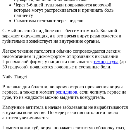
Через 5-6 дней пузырьки покрываются корочкой,
которые могут растрескиваться и причинять боль
пациенту.
Симптомы исчезают через неделю.
Самый опасный вид болезни – бессимптомный. Больной
заражает окружающих, а в это время вирус размножается и
губительно воздействует на внутренние органы.
Легкое течение патологии обычно сопровождается легким
недомоганием и дискомфортом от эрозивных высыпаний.
При тяжелой форме, у пациента повышается
температура
(до
39 градусов), появляются головные и суставные боли.
Nativ Ttarget
В первые дни болезни, во время острого проявления вируса
герпеса, а также в момент
рецидивов
, если лопнуть герпес на
губе, то из жидкости можно выделить возбудитель.
Иммунные антитела в начале заболевания не вырабатываются
в нужном количестве. По мере развития патологии число
антител увеличивается.
Помимо кожи губ, вирус поражает слизистую оболочку глаз,