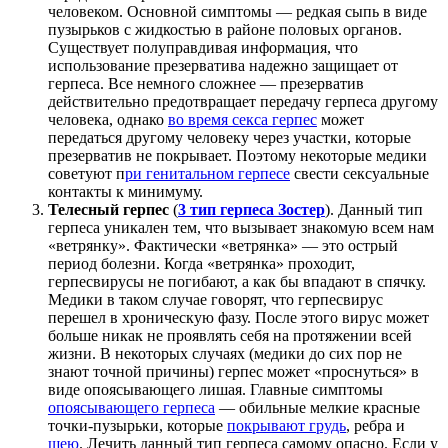
человеком. Основной симптомы — редкая сыпь в виде
пузырьков с жидкостью в районе половых органов.
Существует полуправдивая информация, что
использование презерватива надежно защищает от
герпеса. Все немного сложнее — презерватив
действительно предотвращает передачу герпеса другому
человека, однако
во время секса герпес
может
передаться другому человеку через участки, которые
презерватив не покрывает. Поэтому некоторые медики
советуют п
ри генитальном герпесе
свести сексуальные
контакты к минимуму.
Телесный герпес
(
3 тип герпеса Зостер
). Данный тип
герпеса уникален тем, что вызывает знакомую всем нам
«ветрянку». Фактически «ветрянка» — это острый
период болезни. Когда «ветрянка» проходит,
герпесвирусы не погибают, а как бы впадают в спячку.
Медики в таком случае говорят, что герпесвирус
перешел в хроническую фазу. После этого вирус может
больше никак не проявлять себя на протяжении всей
жизни. В некоторых случаях (медики до сих пор не
знают точной причины) герпес может «проснуться» в
виде опоясывающего лишая. Главные симптомы
опоясывающего герпеса
— обильные мелкие красные
точки-пузырьки, которые
покрывают грудь
, ребра и
шею
. Лечить данный тип герпеса самому опасно. Если у