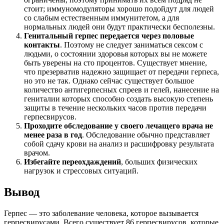
стоит; иммуномодуляторы хорошо подойдут для людей
со слабым естественным иммунитетом, а для
нормальных людей они будут практически бесполезны.
Генитальный герпес передается через половые
контакты
. Поэтому не следует заниматься сексом с
людьми, о состоянии здоровья которых вы не можете
быть уверены на сто процентов. Существует мнение,
что презерватив надежно защищает от передачи герпеса,
но это не так. Однако сейчас существует большое
количество антигерпесных спреев и гелей, нанесение на
гениталии которых способно создать высокую степень
защиты в течение нескольких часов против передачи
герпесвирусов.
Проходите обследование у своего лечащего врача не
менее раза в год
. Обследование обычно представляет
собой сдачу крови на анализ и расшифровку результата
врачом.
Избегайте переохдаждений
, больших физических
нагрузок и стрессовых ситуаций.
Вывод
Герпес — это заболевание человека, которое вызывается
герпесвирусами. Всего существует 86 герпесвирусов, которые