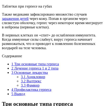
Таблетки при герпесе на губах
Также медиками зафиксировано множество случаев
заражения детей
через кожу. Попав в организм через
слизистую оболочку, герпес через некоторое время мигрирует
в нейроны (нервные клетки).
В нервных клетках он «спит» до ослабления иммунитета.
Когда иммунные силы слабнут, вирус герпеса начинает
размножаться, что и приводит к появлению болезненных
волдырей на теле человека.
Содержание
1
Три основные типа герпеса
2
Лечение герпеса 1 и 2 типа
3
Основные лекарства
3.1
Ацикловир
3.2
Валтрекс
3.3
Фамвир
4
Профилактика герпеса
5
Вывод
Три основные типа герпеса