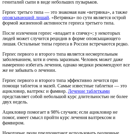
гениталий сыпи в виде небольших пузырьков.
Герпес третьго типа — это знакомая нам «ветрянка», а также
опоясывающий лишай
. «Ветрянка» по сути является острой
формой жизненной активности герпеса третьего типа.
После излечения герпес «впадает в спячку»; у некоторых
людей может случится рецидив в форме опоясыщающего
лишая. Остальные типы герпеса в России встречаются редко.
Герпес первого и второго типа является несмертельным
заболеванием, хотя и очень заразным. Человек может даже
намеренно избегать лечения, однако медики рекомендуют все
же не забывать о лечении.
Герпес первого и второго типа эффективно лечится при
помощи таблеток и мазей. Самые известные таблетки — это
ацикловир, валтрекс и фамвир.
Лечение таблетками
представляет собой небольшой курс длительностью не более
двух недель.
Ацикловир помогает в 98% случаев; если ацикловир не
помог, имеет смысл пройти курс лечения валтрексом и
фамвиром.
Некоторые люди предпочитают использовать различные