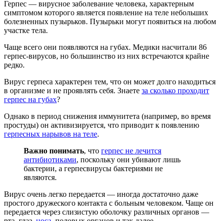
Герпес — вирусное заболевание человека, характерным
симптомом которого является появление на теле небольших
болезненных пузырьков. Пузырьки могут появиться на любом
участке тела.
Чаще всего они появляются на губах. Медики насчитали 86
герпес-вирусов, но большинство из них встречаются крайне
редко.
Вирус герпеса характерен тем, что он может долго находиться
в организме и не проявлять себя. Знаете
за сколько проходит
герпес на губах
?
Однако в период снижения иммунитета (например, во время
простуды) он активизируется, что приводит к появлению
герпесных нарывов на теле
.
Важно понимать
, что
герпес не лечится
антибиотиками
, поскольку они убивают лишь
бактерии, а герпесвирусы бактериями не
являются.
Вирус очень легко передается — иногда достаточно даже
простого дружеского контакта с больным человеком. Чаще он
передается через слизистую оболочку различных органов —
рта, глаз,
носа
, половых органов и так далее.