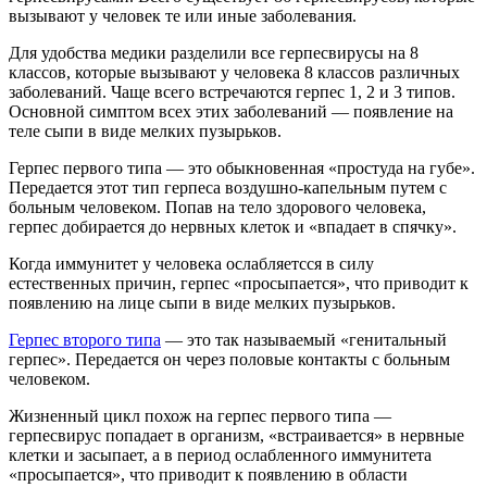
вызывают у человек те или иные заболевания.
Для удобства медики разделили все герпесвирусы на 8
классов, которые вызывают у человека 8 классов различных
заболеваний. Чаще всего встречаются герпес 1, 2 и 3 типов.
Основной симптом всех этих заболеваний — появление на
теле сыпи в виде мелких пузырьков.
Герпес первого типа — это обыкновенная «простуда на губе».
Передается этот тип герпеса воздушно-капельным путем с
больным человеком. Попав на тело здорового человека,
герпес добирается до нервных клеток и «впадает в спячку».
Когда иммунитет у человека ослабляетсся в силу
естественных причин, герпес «просыпается», что приводит к
появлению на лице сыпи в виде мелких пузырьков.
Герпес второго типа
— это так называемый «генитальный
герпес». Передается он через половые контакты с больным
человеком.
Жизненный цикл похож на герпес первого типа —
герпесвирус попадает в организм, «встраивается» в нервные
клетки и засыпает, а в период ослабленного иммунитета
«просыпается», что приводит к появлению в области