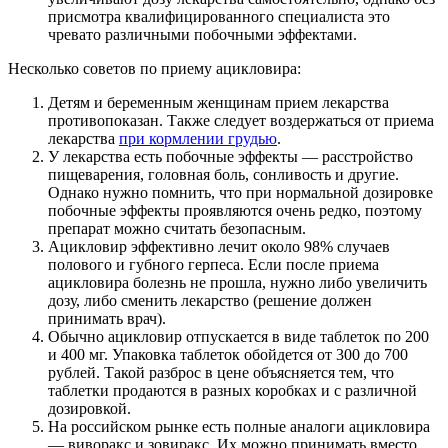
присмотра квалифицированного специалиста это
чревато различными побочными эффектами.
Несколько советов по приему ацикловира:
Детям и беременным женщинам прием лекарства
противопоказан. Также следует воздержаться от приема
лекарства
при кормлении грудью
.
У лекарства есть побочные эффекты — расстройство
пищеварения, головная боль, сонливость и другие.
Однако нужно помнить, что при нормальной дозировке
побочные эффекты проявляются очень редко, поэтому
препарат можно считать безопасным.
Ацикловир эффективно лечит около 98% случаев
полового и губного герпеса. Если после приема
ацикловира болезнь не прошла, нужно либо увеличить
дозу, либо сменить лекарство (решение должен
принимать врач).
Обычно ацикловир отпускается в виде таблеток по 200
и 400 мг. Упаковка таблеток обойдется от 300 до 700
рублей. Такой разброс в цене объясняется тем, что
таблетки продаются в разных коробках и с различной
дозировкой.
На российском рынке есть полные аналоги ацикловира
— виворакс и зовиракс. Их можно принимать вместо