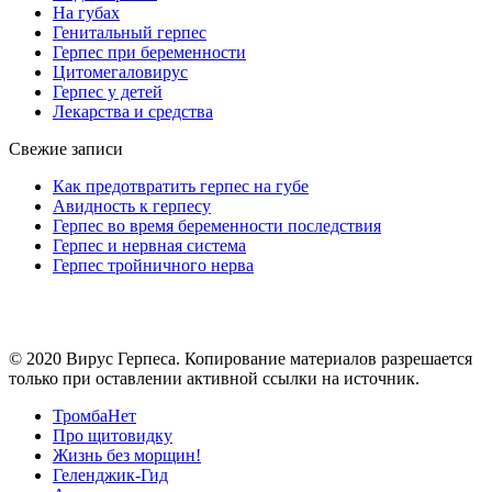
На губах
Генитальный герпес
Герпес при беременности
Цитомегаловирус
Герпес у детей
Лекарства и средства
Свежие записи
Как предотвратить герпес на губе
Авидность к герпесу
Герпес во время беременности последствия
Герпес и нервная система
Герпес тройничного нерва
© 2020 Вирус Герпеса. Копирование материалов разрешается
только при оставлении активной ссылки на источник.
ТромбаНет
Про щитовидку
Жизнь без морщин!
Геленджик-Гид