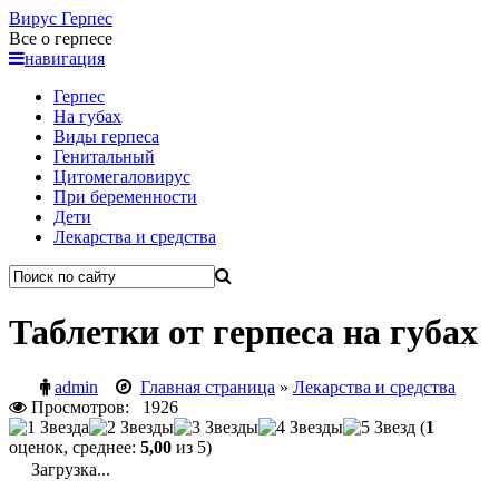
Вирус
Герпес
Все о герпесе
навигация
Герпес
На губах
Виды герпеса
Генитальный
Цитомегаловирус
При беременности
Дети
Лекарства и средства
Таблетки от герпеса на губах
admin
Главная страница
»
Лекарства и средства
Просмотров: 1926
(
1
оценок, среднее:
5,00
из 5)
Загрузка...