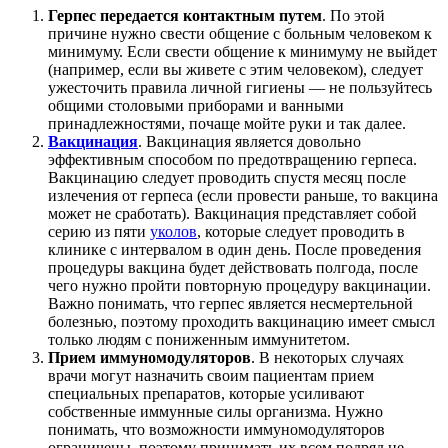
Герпес передается контактным путем
. По этой
причине нужно свести общение с больным человеком к
минимуму. Если свести общение к минимуму не выйдет
(например, если вы живете с этим человеком), следует
ужесточить правила личной гигиены — не пользуйтесь
общими столовыми приборами и ванными
принадлежностями, почаще мойте руки и так далее.
Вакцинация
. Вакцинация является довольно
эффективным способом по предотвращению герпеса.
Вакцинацию следует проводить спустя месяц после
излечения от герпеса (если провести раньше, то вакцина
может не сработать). Вакцинация представляет собой
серию из пяти
уколов
, которые следует проводить в
клинике с интервалом в один день. После проведения
процедуры вакцина будет действовать полгода, после
чего нужно пройти повторную процедуру вакцинации.
Важно понимать, что герпес является несмертельной
болезнью, поэтому проходить вакцинацию имеет смысл
только людям с пониженным иммунитетом.
Прием иммуномодуляторов
. В некоторых случаях
врачи могут назначить своим пациентам прием
специальных препаратов, которые усиливают
собственные иммунные силы организма. Нужно
понимать, что возможности иммуномодуляторов
ограничены, поэтому принимать их всем подряд не