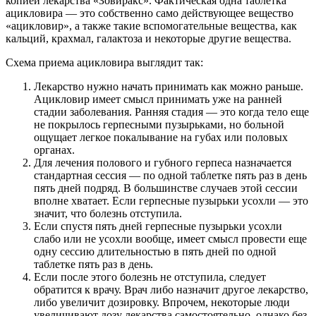
копией лекарства «Зовиракс». Фактическая одна таблетка
ацикловира — это собственно само действующее вещество
«ацикловир», а также такие вспомогательные вещества, как
кальций, крахмал, галактоза и некоторые другие вещества.
Схема приема ацикловира выглядит так:
Лекарство нужно начать принимать как можно раньше.
Ацикловир имеет смысл принимать уже на ранней
стадии заболевания. Ранняя стадия — это когда тело еще
не покрылось герпесными пузырьками, но больной
ощущает легкое покалывание на губах или половых
органах.
Для лечения полового и губного герпеса назначается
стандартная сессия — по одной таблетке пять раз в день
пять дней подряд. В большинстве случаев этой сессии
вполне хватает. Если герпесные пузырьки усохли — это
значит, что болезнь отступила.
Если спустя пять дней герпесные пузырьки усохли
слабо или не усохли вообще, имеет смысл провести еще
одну сессию длительностью в пять дней по одной
таблетке пять раз в день.
Если после этого болезнь не отступила, следует
обратится к врачу. Врач либо назначит другое лекарство,
либо увеличит дозировку. Впрочем, некоторые люди
увеличивают дозу лекарства самостоятельно, однако без