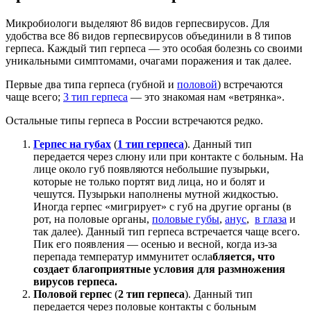
Микробиологи выделяют 86 видов герпесвирусов. Для
удобства все 86 видов герпесвирусов объединили в 8 типов
герпеса. Каждый тип герпеса — это особая болезнь со своими
уникальными симптомами, очагами поражения и так далее.
Первые два типа герпеса (губной и
половой
) встречаются
чаще всего;
3 тип герпеса
— это знакомая нам «ветрянка».
Остальные типы герпеса в России встречаются редко.
Герпес на губах
(
1 тип герпеса
). Данный тип
передается через слюну или при контакте с больным. На
лице около губ появляются небольшие пузырьки,
которые не только портят вид лица, но и болят и
чешутся. Пузырьки наполнены мутной жидкостью.
Иногда герпес «мигрирует» с губ на другие органы (в
рот, на половые органы,
половые губы
,
анус
,
в глаза
и
так далее). Данный тип герпеса встречается чаще всего.
Пик его появления — осенью и весной, когда из-за
перепада температур иммунитет осла
бляется, что
создает благоприятные условия для размножения
вирусов герпеса.
Половой герпес
(
2 тип герпеса
). Данный тип
передается через половые контакты с больным