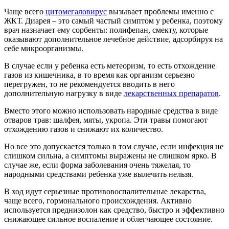
Чаще всего
цитомегаловирус
вызывает проблемы именно с
ЖКТ. Диарея – это самый частый симптом у ребенка, поэтому
врач назначает ему сорбенты: полифепан, смекту, которые
оказывают дополнительное лечебное действие, адсорбируя на
себе микроорганизмы.
В случае если у ребенка есть метеоризм, то есть отхождение
газов из кишечника, в то время как организм серьезно
перегружен, то не рекомендуется вводить в него
дополнительную нагрузку в виде
лекарственных препаратов
.
Вместо этого можно использовать народные средства в виде
отваров трав: шалфея, мяты, укропа. Эти травы помогают
отхождению газов и снижают их количество.
Но все это допускается только в том случае, если инфекция не
слишком сильна, а симптомы выражены не слишком ярко. В
случае же, если форма заболевания очень тяжелая, то
народными средствами ребенка уже вылечить нельзя.
В ход идут серьезные противовоспалительные лекарства,
чаще всего, гормонального происхождения. Активно
используется преднизолон как средство, быстро и эффективно
снижающее сильное воспаление и облегчающее состояние.