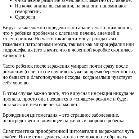
Физическое развитие замедляется, заметно отставание.
На коже видны высыпания, на вид они напоминают
геморрагии.
Судороги.
Вирус также можно определить по анализам. По ним видно,
что у ребенка проблемы с клетками печени, анемией и
холестерином. Но часто такие дети могут рождаться с
тяжелыми патологиями мозга, такими как микроцефалия или
гидроцефалия (это значит, что в черепной коробке скопилась
жидкость).
Часто ребенок после заражения умирает почти сразу после
рождения (если это не случилось уже во время беременности),
но бывают и благополучные исходы, когда малыш чувствует
себя хорошо.
В этом случае важно знать, что вирусная инфекция никуда не
пропала, просто она находится в «спящем» режиме и будет
оставаться в нем еще несколько лет.
Врожденная цитомегалия – это страшное заболевание,
непосредственно влияющее на жизнь и здоровье ребенка.
Симптоматика приобретенной цитомегалии выражается чуть
слабее. Но не стоит думать, что на нее можно не обращать