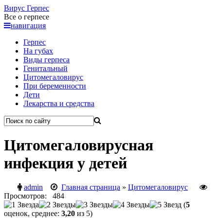
Вирус
Герпес
Все о герпесе
навигация
Герпес
На губах
Виды герпеса
Генитальный
Цитомегаловирус
При беременности
Дети
Лекарства и средства
Цитомегаловирусная
инфекция у детей
admin
Главная страница
»
Цитомегаловирус
Просмотров: 484
(
5
оценок, среднее:
3,20
из 5)