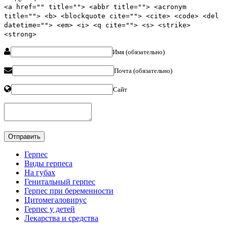
<a href="" title=""> <abbr title=""> <acronym
title=""> <b> <blockquote cite=""> <cite> <code> <del
datetime=""> <em> <i> <q cite=""> <s> <strike>
<strong>
Имя (обязательно)
Почта (обязательно)
Сайт
Герпес
Виды герпеса
На губах
Генитальный герпес
Герпес при беременности
Цитомегаловирус
Герпес у детей
Лекарства и средства