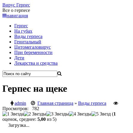
Вирус
Герпес
Все о герпесе
навигация
Герпес
На губах
Виды герпеса
Генитальный
Цитомегаловирус
При беременности
Дети
Лекарства и средства
Герпес на щеке
admin
Главная страница
»
Виды герпеса
Просмотров: 782
(
1
оценок, среднее:
5,00
из 5)
Загрузка...