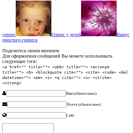
герпес
Герпес у детей
Вирус
простого герпеса
Поделитесь своим мнением
Для оформления сообщений Вы можете использовать
следующие тэги:
<a href="" title=""> <abbr title=""> <acronym
title=""> <b> <blockquote cite=""> <cite> <code> <del
datetime=""> <em> <i> <q cite=""> <s> <strike>
<strong>
Имя (обязательно)
Почта (обязательно)
Сайт