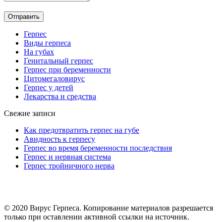
Герпес
Виды герпеса
На губах
Генитальный герпес
Герпес при беременности
Цитомегаловирус
Герпес у детей
Лекарства и средства
Свежие записи
Как предотвратить герпес на губе
Авидность к герпесу
Герпес во время беременности последствия
Герпес и нервная система
Герпес тройничного нерва
© 2020 Вирус Герпеса. Копирование материалов разрешается
только при оставлении активной ссылки на источник.